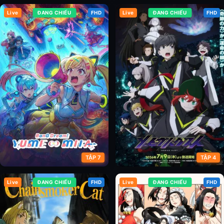
Live
ĐANG CHIẾU
FHD
Live
ĐANG CHIẾU
FHD
Vân Trung Ca
Ác Quỷ Ma Sơ
TẬP 7
TẬP 4
Live
ĐANG CHIẾU
FHD
Live
ĐANG CHIẾU
FHD
BanG Dream! YUME∞MITA
Bụi Mebius