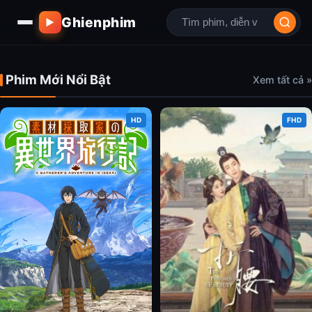
Ghienphim
▶
Phim Mới Nổi Bật
Xem tất cả »
HD
FHD