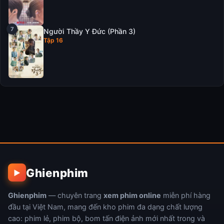
Người Thầy Y Đức (Phần 3)
Tập 16
Ghienphim
▶
Ghienphim
— chuyên trang
xem phim online
miễn phí hàng
đầu tại Việt Nam, mang đến kho phim đa dạng chất lượng
cao: phim lẻ, phim bộ, bom tấn điện ảnh mới nhất trong và
ngoài nước. Giao diện thân thiện, tốc độ tải nhanh, cập nhật
liên tục.