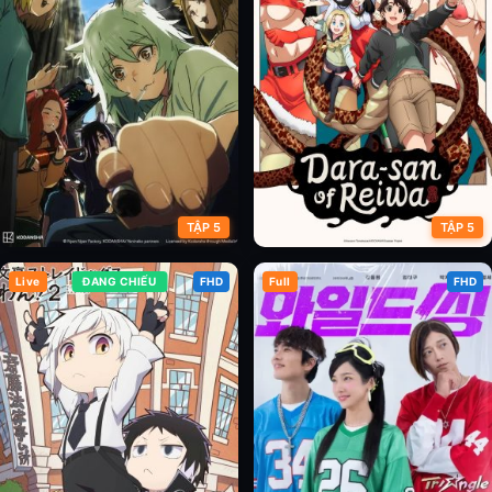
TẬP 5
TẬP 5
Live
ĐANG CHIẾU
FHD
Full
FHD
Cô Mèo Nghiện Thuốc Lá
Cuộc Sống Ở Thời Lệnh Hòa
Của Ngài Dara