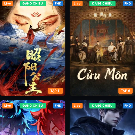
Live
ĐANG CHIẾU
FHD
Live
ĐANG CHIẾU
FHD
The Punisher: Phát Súng Cuối
Cửa Hàng Sát Thủ (Phần 2)
Cùng
TẬP 11
TẬP 6
Live
ĐANG CHIẾU
FHD
Live
ĐANG CHIẾU
FHD
Quyền Khuynh Thiên Hạ (Chiêu
Cửu Môn
Dương Công Chúa)