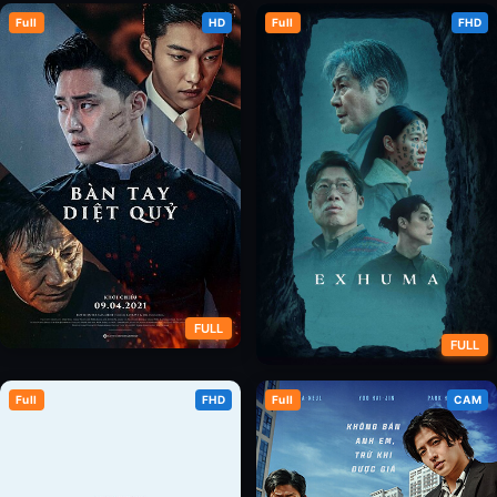
FULL
FULL
Sứ Giả Của Chúa (Bàn Tay Diệt
Full
FHD
Full
CAM
Quật Mộ Trùng Ma
Quỷ)