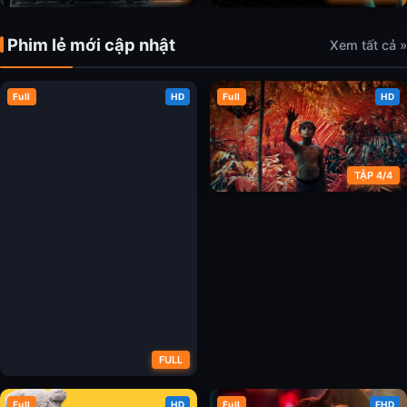
Phim lẻ mới cập nhật
Xem tất cả »
Khách Không Mời
Marvel’s Luke Cage (Phần 1)
Full
HD
Full
HD
TẬP 4/4
Chúa Ruồi
FULL
Full
HD
Full
FHD
Không Còn Chúng Ta