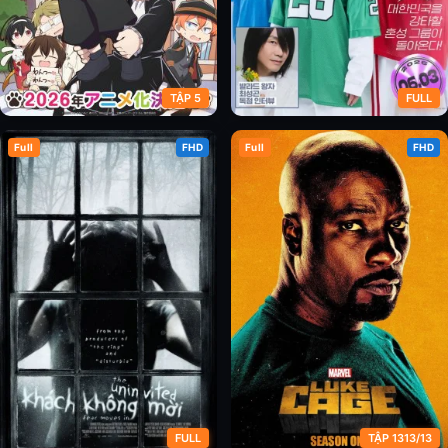
TẬP 5
FULL
Full
FHD
Full
FHD
Đặc Nhiệm Thám Tử Wan!
Giai Điệu Hoang Dại
(Phần 2)
FULL
TẬP 1313/13