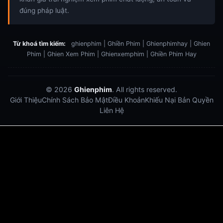
đúng pháp luật.
Từ khoá tìm kiếm:
ghienphim | Ghiền Phim | Ghienphimhay | Ghien
Phim | Ghien Xem Phim | Ghienxemphim | Ghiền Phim Hay
© 2026
Ghienphim
. All rights reserved.
Giới Thiệu
Chính Sách Bảo Mật
Điều Khoản
Khiếu Nại Bản Quyền
Liên Hệ
Dabet
debet
Hitclub
Lu88
Lu88
Xôi Lạc Trực Tiếp
Xoilac TV link
link xem trực tiếp bóng đá
bong da truc tiep
bongdatructuyen
ty so trực tuyến
https://hitclub-us.com/
https://hitclub33.net/