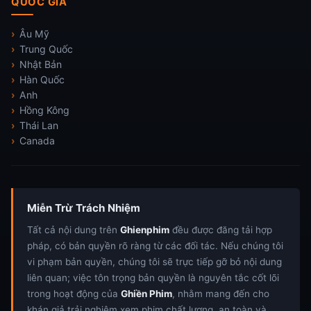
QUỐC GIA
Âu Mỹ
Trung Quốc
Nhật Bản
Hàn Quốc
Anh
Hồng Kông
Thái Lan
Canada
Miễn Trừ Trách Nhiệm
Tất cả nội dung trên
Ghienphim
đều được đăng tải hợp
pháp, có bản quyền rõ ràng từ các đối tác. Nếu chúng tôi
vi phạm bản quyền, chúng tôi sẽ trực tiếp gỡ bỏ nội dung
liên quan; việc tôn trọng bản quyền là nguyên tắc cốt lõi
trong hoạt động của
Ghiền Phim
, nhằm mang đến cho
khán giả trải nghiệm xem phim chất lượng, an toàn và