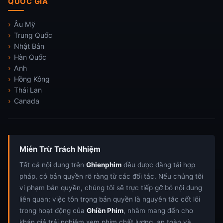
QUỐC GIA
Âu Mỹ
Trung Quốc
Nhật Bản
Hàn Quốc
Anh
Hồng Kông
Thái Lan
Canada
Miễn Trừ Trách Nhiệm
Tất cả nội dung trên
Ghienphim
đều được đăng tải hợp
pháp, có bản quyền rõ ràng từ các đối tác. Nếu chúng tôi
vi phạm bản quyền, chúng tôi sẽ trực tiếp gỡ bỏ nội dung
liên quan; việc tôn trọng bản quyền là nguyên tắc cốt lõi
trong hoạt động của
Ghiền Phim
, nhằm mang đến cho
khán giả trải nghiệm xem phim chất lượng, an toàn và