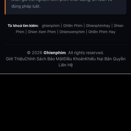
đúng pháp luật.
Từ khoá tìm kiếm:
ghienphim | Ghiền Phim | Ghienphimhay | Ghien
Phim | Ghien Xem Phim | Ghienxemphim | Ghiền Phim Hay
© 2026
Ghienphim
. All rights reserved.
Giới Thiệu
Chính Sách Bảo Mật
Điều Khoản
Khiếu Nại Bản Quyền
Liên Hệ
Dabet
debet
Hitclub
Lu88
Lu88
Xôi Lạc Trực Tiếp
Xoilac TV link
link xem trực tiếp bóng đá
bong da truc tiep
bongdatructuyen
ty so trực tuyến
https://hitclub-us.com/
https://hitclub33.net/