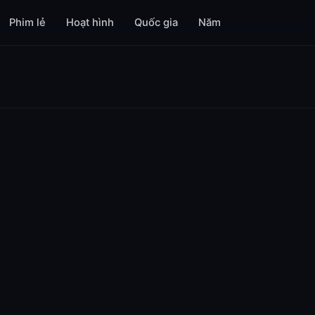
Phim lẻ
Hoạt hình
Quốc gia
Năm