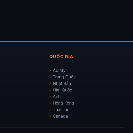
QUỐC GIA
Âu Mỹ
Trung Quốc
Nhật Bản
Hàn Quốc
Anh
Hồng Kông
Thái Lan
Canada