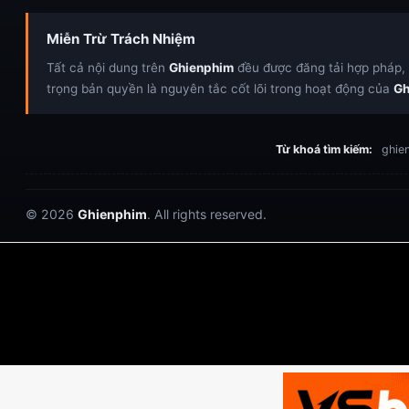
Miễn Trừ Trách Nhiệm
Tất cả nội dung trên
Ghienphim
đều được đăng tải hợp pháp, c
trọng bản quyền là nguyên tắc cốt lõi trong hoạt động của
Gh
Từ khoá tìm kiếm:
ghien
© 2026
Ghienphim
. All rights reserved.
Dabet
debet
Hitclub
Lu88
Lu88
Xôi Lạc
https://hitclub-us.com/
https://hitclub33.net/
https://fabet.br.com/