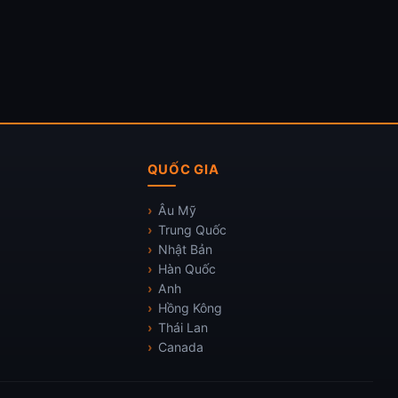
QUỐC GIA
Âu Mỹ
Trung Quốc
Nhật Bản
Hàn Quốc
Anh
Hồng Kông
Thái Lan
Canada