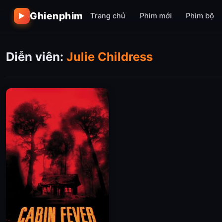
Ghienphim
Trang chủ
Phim mới
Phim bộ
▶
Diễn viên:
Julie Childress