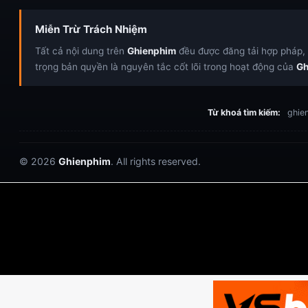
Miễn Trừ Trách Nhiệm
Tất cả nội dung trên
Ghienphim
đều được đăng tải hợp pháp, c
trọng bản quyền là nguyên tắc cốt lõi trong hoạt động của
Gh
Từ khoá tìm kiếm:
ghien
© 2026
Ghienphim
. All rights reserved.
Dabet
debet
Hitclub
Lu88
Lu88
Xôi Lạc
https://hitclub-us.com/
https://hitclub33.net/
https://fabet.br.com/