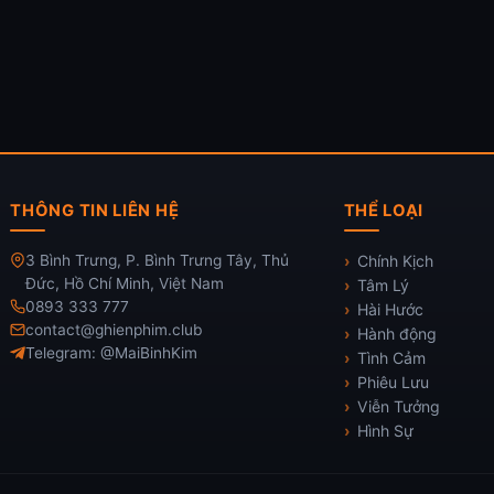
THÔNG TIN LIÊN HỆ
THỂ LOẠI
3 Bình Trưng, P. Bình Trưng Tây, Thủ
Chính Kịch
Đức, Hồ Chí Minh, Việt Nam
Tâm Lý
0893 333 777
Hài Hước
contact@ghienphim.club
Hành động
Telegram: @MaiBinhKim
Tình Cảm
Phiêu Lưu
Viễn Tưởng
Hình Sự