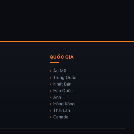
QUỐC GIA
Âu Mỹ
Trung Quốc
Nhật Bản
Hàn Quốc
Anh
Hồng Kông
Thái Lan
Canada