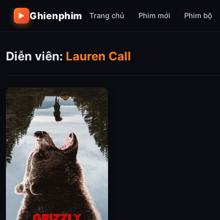
Ghienphim
Trang chủ
Phim mới
Phim bộ
▶
Diễn viên:
Lauren Call