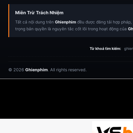
Miễn Trừ Trách Nhiệm
Tất cả nội dung trên
Ghienphim
đều được đăng tải hợp pháp, c
trọng bản quyền là nguyên tắc cốt lõi trong hoạt động của
Gh
Từ khoá tìm kiếm:
ghien
© 2026
Ghienphim
. All rights reserved.
Dabet
debet
Hitclub
Lu88
Lu88
Xôi Lạc
https://hitclub-us.com/
https://hitclub33.net/
https://fabet.br.com/