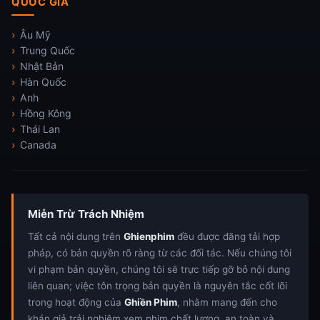
QUỐC GIA
Âu Mỹ
Trung Quốc
Nhật Bản
Hàn Quốc
Anh
Hồng Kông
Thái Lan
Canada
Miễn Trừ Trách Nhiệm
Tất cả nội dung trên
Ghienphim
đều được đăng tải hợp
pháp, có bản quyền rõ ràng từ các đối tác. Nếu chúng tôi
vi phạm bản quyền, chúng tôi sẽ trực tiếp gỡ bỏ nội dung
liên quan; việc tôn trọng bản quyền là nguyên tắc cốt lõi
trong hoạt động của
Ghiền Phim
, nhằm mang đến cho
khán giả trải nghiệm xem phim chất lượng, an toàn và