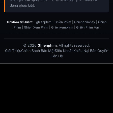
đúng pháp luật.
Từ khoá tìm kiếm:
ghienphim | Ghiền Phim | Ghienphimhay | Ghien
Phim | Ghien Xem Phim | Ghienxemphim | Ghiền Phim Hay
© 2026
Ghienphim
. All rights reserved.
Giới Thiệu
Chính Sách Bảo Mật
Điều Khoản
Khiếu Nại Bản Quyền
Liên Hệ
Dabet
debet
Hitclub
Lu88
Lu88
Xôi Lạc Trực Tiếp
Xoilac TV link
link xem trực tiếp bóng đá
bong da truc tiep
bongdatructuyen
ty so trực tuyến
https://hitclub-us.com/
https://hitclub33.net/