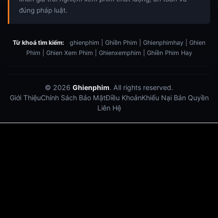
đúng pháp luật.
Từ khoá tìm kiếm:
ghienphim | Ghiền Phim | Ghienphimhay | Ghien
Phim | Ghien Xem Phim | Ghienxemphim | Ghiền Phim Hay
© 2026
Ghienphim
. All rights reserved.
Giới Thiệu
Chính Sách Bảo Mật
Điều Khoản
Khiếu Nại Bản Quyền
Liên Hệ
Dabet
debet
Hitclub
Lu88
Lu88
Xôi Lạc Trực Tiếp
Xoilac TV link
link xem trực tiếp bóng đá
bong da truc tiep
bongdatructuyen
ty so trực tuyến
https://hitclub-us.com/
https://hitclub33.net/