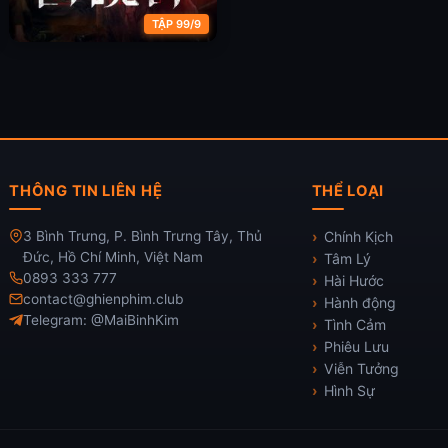
TẬP 99/9
Hồi Hồn Kế
THÔNG TIN LIÊN HỆ
THỂ LOẠI
3 Bình Trưng, P. Bình Trưng Tây, Thủ
Chính Kịch
Đức, Hồ Chí Minh, Việt Nam
Tâm Lý
0893 333 777
Hài Hước
contact@ghienphim.club
Hành động
Telegram: @MaiBinhKim
Tình Cảm
Phiêu Lưu
Viễn Tưởng
Hình Sự