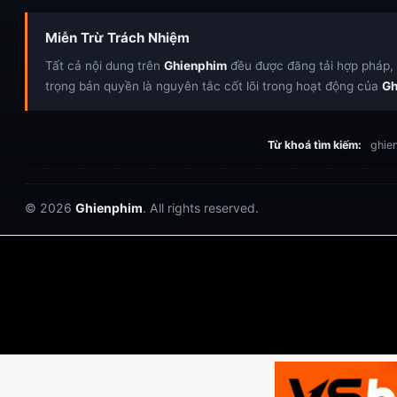
Miễn Trừ Trách Nhiệm
Tất cả nội dung trên
Ghienphim
đều được đăng tải hợp pháp, c
trọng bản quyền là nguyên tắc cốt lõi trong hoạt động của
Gh
Từ khoá tìm kiếm:
ghien
© 2026
Ghienphim
. All rights reserved.
Dabet
debet
Hitclub
Lu88
Lu88
Xôi Lạc
https://hitclub-us.com/
https://hitclub33.net/
https://fabet.br.com/