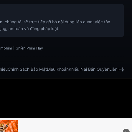
 chúng tôi sẽ trực tiếp gỡ bỏ nội dung liên quan; việc tôn
ng, an toàn và đúng pháp luật.
xemphim | Ghiền Phim Hay
Thiệu
Chính Sách Bảo Mật
Điều Khoản
Khiếu Nại Bản Quyền
Liên Hệ
bong da truc tiep
bongdatructuyen
ty so trực tuyến
.net/
https://five883.com/
https://five882.com/
o/
https://lucky88.zip/