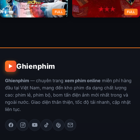
FULL
FULL
Tokusou Sentai Dekaranger
Thần Bài Kaiji
20th: Fireball Booster
Ghienphim
▶
Ghienphim
— chuyên trang
xem phim online
miễn phí hàng
đầu tại Việt Nam, mang đến kho phim đa dạng chất lượng
cao: phim lẻ, phim bộ, bom tấn điện ảnh mới nhất trong và
ngoài nước. Giao diện thân thiện, tốc độ tải nhanh, cập nhật
liên tục.