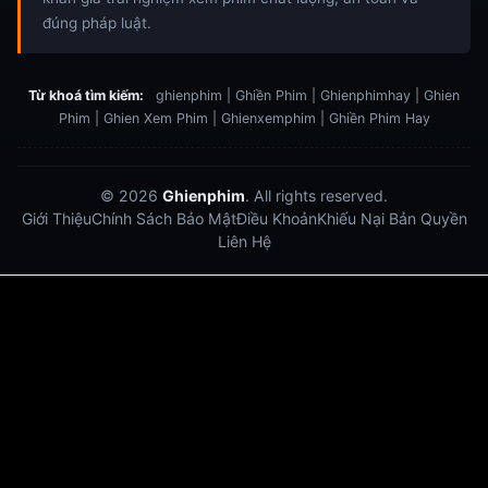
đúng pháp luật.
Từ khoá tìm kiếm:
ghienphim | Ghiền Phim | Ghienphimhay | Ghien
Phim | Ghien Xem Phim | Ghienxemphim | Ghiền Phim Hay
© 2026
Ghienphim
. All rights reserved.
Giới Thiệu
Chính Sách Bảo Mật
Điều Khoản
Khiếu Nại Bản Quyền
Liên Hệ
Dabet
debet
Hitclub
Lu88
Lu88
Xôi Lạc Trực Tiếp
Xoilac TV link
link xem trực tiếp bóng đá
bong da truc tiep
bongdatructuyen
ty so trực tuyến
https://hitclub-us.com/
https://hitclub33.net/