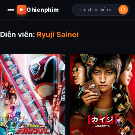
Ghienphim
▶
Diễn viên:
Ryuji Sainei