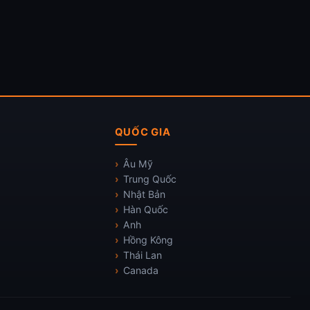
QUỐC GIA
Âu Mỹ
Trung Quốc
Nhật Bản
Hàn Quốc
Anh
Hồng Kông
Thái Lan
Canada