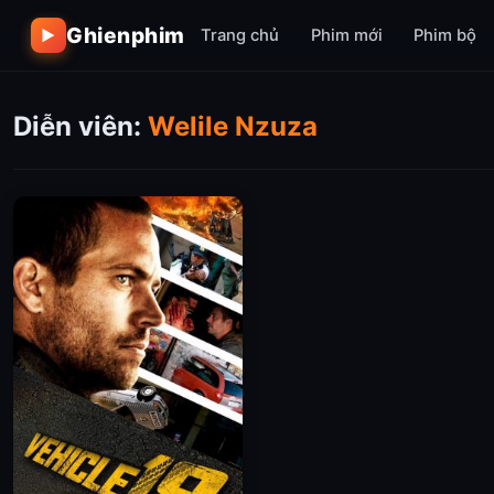
Ghienphim
Trang chủ
Phim mới
Phim bộ
▶
Diễn viên:
Welile Nzuza