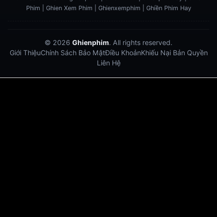
Phim | Ghien Xem Phim | Ghienxemphim | Ghiền Phim Hay
© 2026
Ghienphim
. All rights reserved.
Giới Thiệu
Chính Sách Bảo Mật
Điều Khoản
Khiếu Nại Bản Quyền
Liên Hệ
Dabet
debet
Hitclub
Lu88
Lu88
Xôi Lạc Trực Tiếp
Xoilac TV link
link xem trực tiếp bóng đá
bong da truc tiep
bongdatructuyen
ty so trực tuyến
https://hitclub-us.com/
https://hitclub33.net/
https://vu88.boston/
https://debetc.com/
https://lucky88b.net/
https://five883.com/