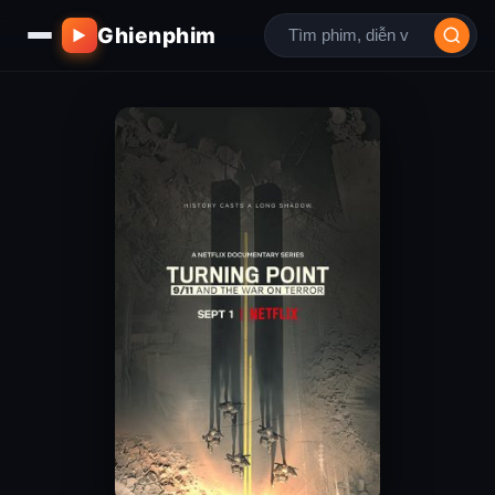
Ghienphim
▶