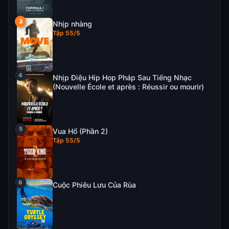
Nhịp nhàng
Tập 55/5
Nhịp Điệu Hip Hop Pháp Sau Tiếng Nhạc
(Nouvelle École et après : Réussir ou mourir)
Vua Hổ (Phần 2)
Tập 55/5
Cuộc Phiêu Lưu Của Rùa