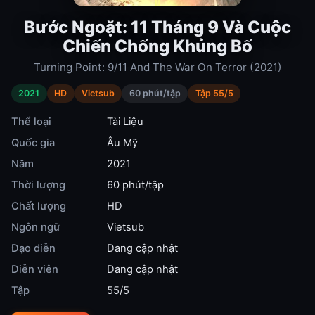
Bước Ngoặt: 11 Tháng 9 Và Cuộc
Chiến Chống Khủng Bố
Turning Point: 9/11 And The War On Terror (2021)
2021
HD
Vietsub
60 phút/tập
Tập 55/5
Thể loại
Tài Liệu
Quốc gia
Âu Mỹ
Năm
2021
Thời lượng
60 phút/tập
Chất lượng
HD
Ngôn ngữ
Vietsub
Đạo diễn
Đang cập nhật
Diễn viên
Đang cập nhật
Tập
55/5