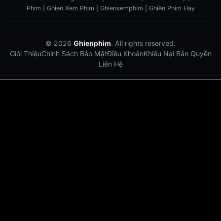
Phim | Ghien Xem Phim | Ghienxemphim | Ghiền Phim Hay
© 2026
Ghienphim
. All rights reserved.
Giới Thiệu
Chính Sách Bảo Mật
Điều Khoản
Khiếu Nại Bản Quyền
Liên Hệ
Dabet
debet
Hitclub
Lu88
Lu88
Xôi Lạc Trực Tiếp
Xoilac TV link
link xem trực tiếp bóng đá
bong da truc tiep
bongdatructuyen
ty so trực tuyến
https://hitclub-us.com/
https://hitclub33.net/
https://vu88.boston/
https://debetc.com/
https://lucky88b.net/
https://five883.com/