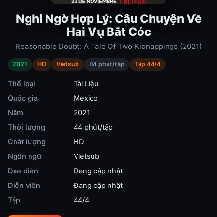
Nghi Ngờ Hợp Lý: Câu Chuyện Về
Hai Vụ Bắt Cóc
Reasonable Doubt: A Tale Of Two Kidnappings (2021)
2021
HD
Vietsub
44 phút/tập
Tập 44/4
Thể loại
Tài Liệu
Quốc gia
Mexico
Năm
2021
Thời lượng
44 phút/tập
Chất lượng
HD
Ngôn ngữ
Vietsub
Đạo diễn
Đang cập nhật
Diễn viên
Đang cập nhật
Tập
44/4