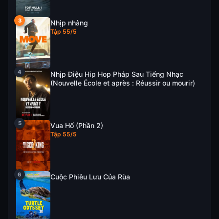
Nhịp nhàng
Tập 55/5
Nhịp Điệu Hip Hop Pháp Sau Tiếng Nhạc
(Nouvelle École et après : Réussir ou mourir)
Vua Hổ (Phần 2)
Tập 55/5
Cuộc Phiêu Lưu Của Rùa