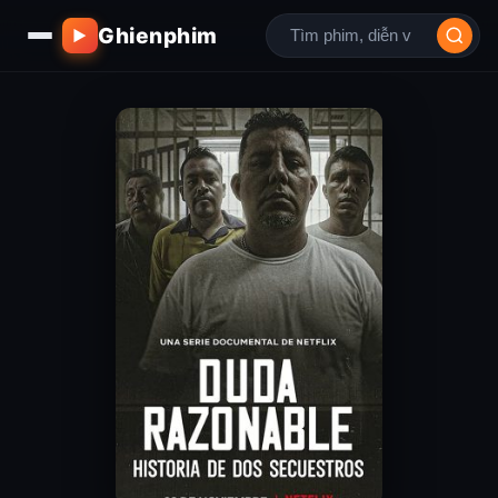
Ghienphim
▶