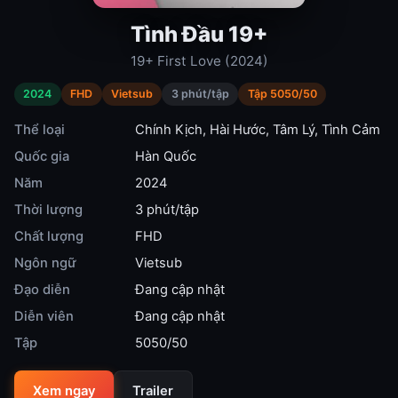
Tình Đầu 19+
19+ First Love (2024)
2024
FHD
Vietsub
3 phút/tập
Tập 5050/50
Thể loại
Chính Kịch
,
Hài Hước
,
Tâm Lý
,
Tình Cảm
Quốc gia
Hàn Quốc
Năm
2024
Thời lượng
3 phút/tập
Chất lượng
FHD
Ngôn ngữ
Vietsub
Đạo diễn
Đang cập nhật
Diễn viên
Đang cập nhật
Tập
5050/50
Xem ngay
Trailer