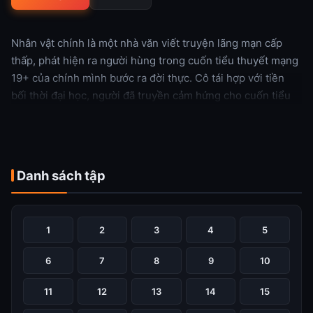
Nhân vật chính là một nhà văn viết truyện lãng mạn cấp
thấp, phát hiện ra người hùng trong cuốn tiểu thuyết mạng
19+ của chính mình bước ra đời thực. Cô tái hợp với tiền
bối thời đại học, người đã truyền cảm hứng cho cuốn tiểu
thuyết của cô, dẫn đến một câu chuyện tình yêu hài hước
và mãnh liệt.
Xem thêm
Danh sách tập
1
2
3
4
5
6
7
8
9
10
11
12
13
14
15