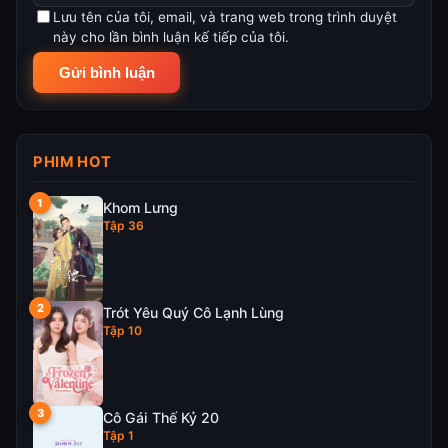
Lưu tên của tôi, email, và trang web trong trình duyệt
này cho lần bình luận kế tiếp của tôi.
PHIM HOT
Khom Lưng
Tập 36
Trót Yêu Quý Cô Lạnh Lùng
Tập 10
Cô Gái Thế Kỷ 20
Tập 1