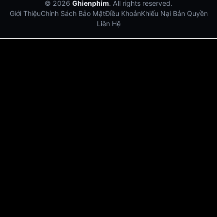
© 2026
Ghienphim
. All rights reserved.
Giới Thiệu
Chính Sách Bảo Mật
Điều Khoản
Khiếu Nại Bản Quyền
Liên Hệ
Dabet
debet
Hitclub
Lu88
Lu88
Xôi Lạc Trực Tiếp
Xoilac TV link
link xem trực tiếp bóng đá
bong da truc tiep
bongdatructuyen
ty so trực tuyến
https://hitclub-us.com/
https://hitclub33.net/
https://vu88.boston/
https://debetc.com/
https://lucky88b.net/
https://five883.com/
https://five882.com/
https://fabet.br.com/
https://lu88.love/
https://da88.taxi/