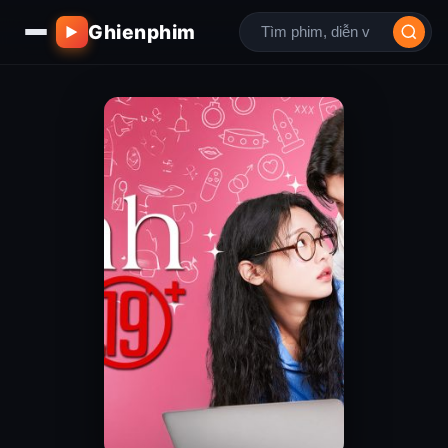
Ghienphim
▶