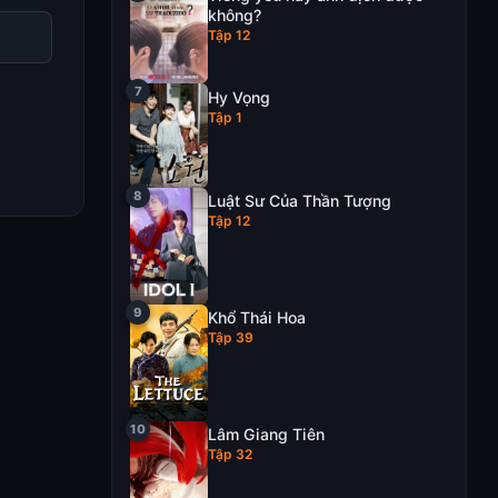
không?
Tập 12
Hy Vọng
Tập 1
Luật Sư Của Thần Tượng
Tập 12
Khổ Thái Hoa
Tập 39
Lâm Giang Tiên
Tập 32