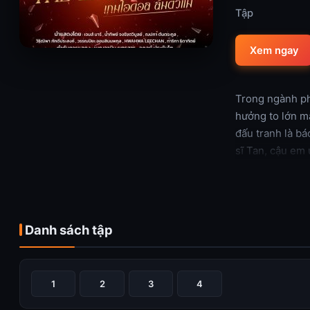
Tập
Xem ngay
Trong ngành ph
hưởng to lớn m
đấu tranh là bá
sĩ Tan, cậu em 
lắng xuống, một
cơ quan chính p
giới ngầm công
cả sự minh bạc
Danh sách tập
Xem thêm
1
2
3
4