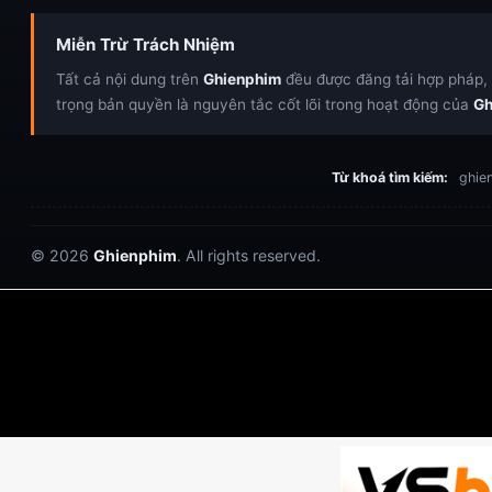
Miễn Trừ Trách Nhiệm
Tất cả nội dung trên
Ghienphim
đều được đăng tải hợp pháp, c
trọng bản quyền là nguyên tắc cốt lõi trong hoạt động của
Gh
Từ khoá tìm kiếm:
ghien
© 2026
Ghienphim
. All rights reserved.
Dabet
debet
Hitclub
Lu88
Lu88
Xôi Lạc
https://hitclub-us.com/
https://hitclub33.net/
https://fabet.br.com/