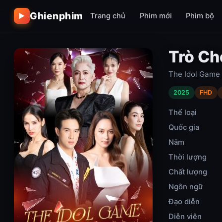
Ghienphim
Trang chủ
Phim mới
Phim bộ
▶
Trò Ch
The Idol Game
2025
FHD
Thể loại
Quốc gia
Năm
Thời lượng
Chất lượng
Ngôn ngữ
Đạo diễn
Diễn viên