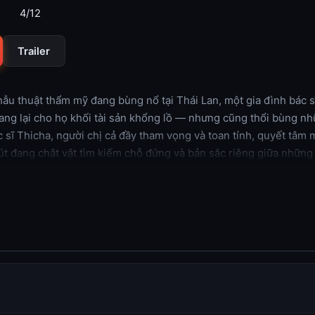
4/12
Trailer
ẫu thuật thẩm mỹ đang bùng nổ tại Thái Lan, một gia đình bác s
ang lại cho họ khối tài sản khổng lồ — nhưng cũng thổi bùng nh
c sĩ Thicha, người chị cả đầy tham vọng và toan tính, quyết tâm 
út đang chật vật tìm kiếm chỗ đứng và bản sắc riêng giữa những 
 mối đe dọa còn lớn hơn xuất hiện từ không gian mạng. Itthichai, h
hủ, bị cuốn vào một cuộc điều tra rùng rợn. Từ một vụ án tội p
 nghệ và mặt tối của ngành phẫu thuật thẩm mỹ. Những bí mật bị
h của toàn bộ ngành công nghiệp này.