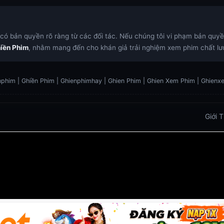
ó bản quyền rõ ràng từ các đối tác. Nếu chúng tôi vi phạm bản quyền,
iền Phim
, nhằm mang đến cho khán giả trải nghiệm xem phim chất lượ
phim | Ghiền Phim | Ghienphimhay | Ghien Phim | Ghien Xem Phim | Ghien
Giới 
 Trực Tiếp
Xoilac TV link
link xem trực tiếp bóng đá
https://vu88.boston/
https://debetc.com/
https://lucky88b
https://lu88.love/
https://da88.taxi/
https://five88s.casin