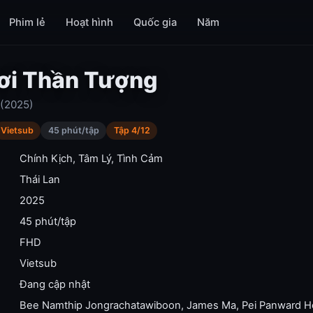
Phim lẻ
Hoạt hình
Quốc gia
Năm
ơi Thần Tượng
 (2025)
Vietsub
45 phút/tập
Tập 4/12
Chính Kịch
,
Tâm Lý
,
Tình Cảm
Thái Lan
2025
45 phút/tập
FHD
Vietsub
Đang cập nhật
Bee Namthip Jongrachatawiboon
,
James Ma
,
Pei Panward 