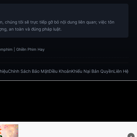
 chúng tôi sẽ trực tiếp gỡ bỏ nội dung liên quan; việc tôn
ng, an toàn và đúng pháp luật.
xemphim | Ghiền Phim Hay
Thiệu
Chính Sách Bảo Mật
Điều Khoản
Khiếu Nại Bản Quyền
Liên Hệ
bong da truc tiep
bongdatructuyen
ty so trực tuyến
.net/
https://five883.com/
https://five882.com/
o/
https://lucky88.zip/
×