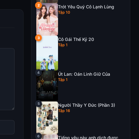
Trót Yêu Quý Cô Lạnh Lùng
Tập 10
Cô Gái Thế Kỷ 20
Tập 1
Út Lan: Oán Linh Giữ Của
Tập 1
Người Thầy Y Đức (Phần 3)
Tập 16
Tiếng yêu này anh dịch được