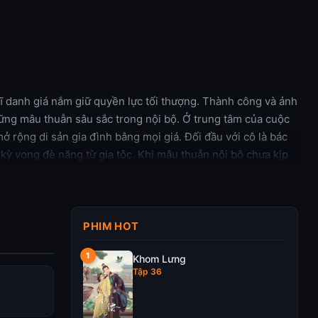
ĩ danh giá nắm giữ quyền lực tối thượng. Thành công và ảnh
ững mâu thuẫn sâu sắc trong nội bộ. Ở trung tâm của cuộc
mở rộng di sản gia đình bằng mọi giá. Đối đầu với cô là bác
kỳ vọng đè nặng từ gia tộc. Khi mâu thuẫn nội bộ chưa kịp
ay còn gọi là “It,” một lập trình viên thiên tài làm việc cho
hạm mạng, anh dần phát hiện ra mối liên hệ đáng sợ giữa thế
 phơi bày đe dọa không chỉ tương lai của gia đình mà còn
PHIM HOT
Khom Lưng
Tập 36