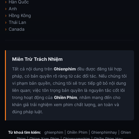
Hàn Quốc
Anh
Hồng Kông
Thái Lan
Canada
Miễn Trừ Trách Nhiệm
Tất cả nội dung trên
Ghienphim
đều được đăng tải hợp
pháp, có bản quyền rõ ràng từ các đối tác. Nếu chúng tôi
vi phạm bản quyền, chúng tôi sẽ trực tiếp gỡ bỏ nội dung
liên quan; việc tôn trọng bản quyền là nguyên tắc cốt lõi
trong hoạt động của
Ghiền Phim
, nhằm mang đến cho
khán giả trải nghiệm xem phim chất lượng, an toàn và
đúng pháp luật.
Từ khoá tìm kiếm:
ghienphim | Ghiền Phim | Ghienphimhay | Ghien
Phim | Ghien Xem Phim | Ghienxemphim | Ghiền Phim Hay