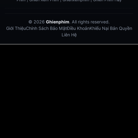
© 2026
Ghienphim
. All rights reserved.
Giới Thiệu
Chính Sách Bảo Mật
Điều Khoản
Khiếu Nại Bản Quyền
Liên Hệ
Dabet
debet
Hitclub
Lu88
Lu88
Xôi Lạc Trực Tiếp
Xoilac TV link
link xem trực tiếp bóng đá
bong da truc tiep
bongdatructuyen
ty so trực tuyến
https://hitclub-us.com/
https://hitclub33.net/
https://vu88.boston/
https://debetc.com/
https://lucky88b.net/
https://five883.com/
https://five882.com/
https://fabet.br.com/