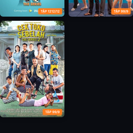
TẬP 1212/12
TẬP 99/9
Yowis Band: The Series
Cửa hàng nhà bên: Chương kế
tiếp (Phần 1)
TẬP 99/9
Cửa hàng nhà bên: Chương kế