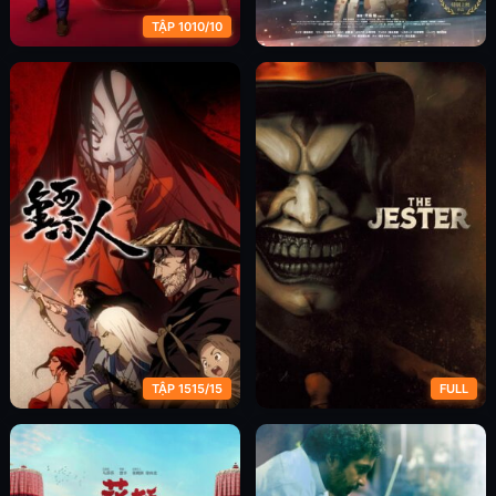
TẬP 1010/10
Tối Hậu Thư: Cưới Hay Nghỉ
Kaina Của Biển Tuyết Vĩ Đại:
(Phần 2)
Hiền Triết Sao
TẬP 1515/15
FULL
Tiêu Nhân (Phần 1)
Ác Mộng Gã Hề