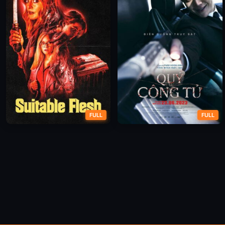
FULL
FULL
Thân Xác Phù Hợp
Quý Công Tử