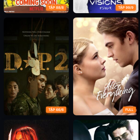
TẬP 88/8
TẬP 99/9
Những Cuộc Phiêu Lưu Kỳ
Chiến Tranh Giữa Các Vì Sao:
Quặc Của James Và Max
Tầm Nhìn (Phần 2)
(Phần 2)
TẬP 66/6
FULL
Truy Bắt Lính Đào Ngũ (Phần
Sau Tất Cả
2)