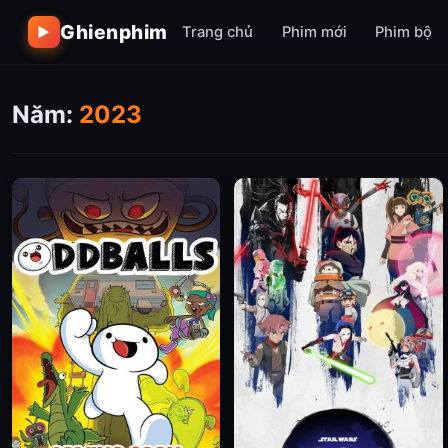
Ghienphim
Trang chủ
Phim mới
Phim bộ
▶
Năm:
2023