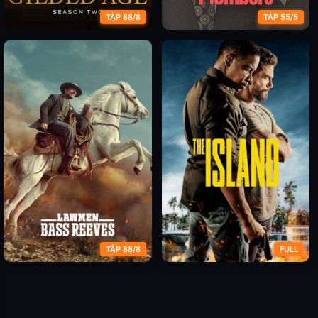
TẬP 88/8
TẬP 55/5
Thời Đại Vàng Son (Phần 2)
Đội Đặc Nhiệm Bí Mật Nhà
Trắng
TẬP 88/8
FULL
Người thi hành luật​: Bass
Hòn đảo
Reeve​s