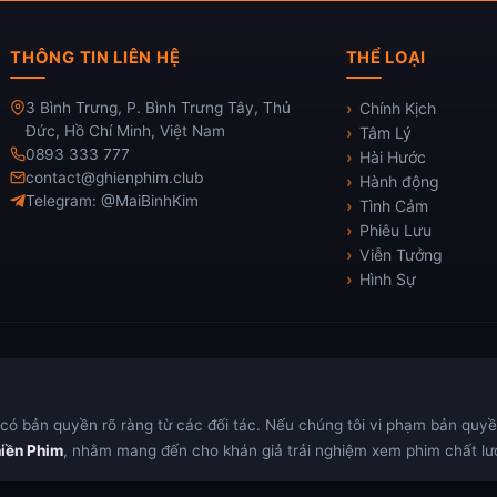
THÔNG TIN LIÊN HỆ
THỂ LOẠI
3 Bình Trưng, P. Bình Trưng Tây, Thủ
Chính Kịch
Đức, Hồ Chí Minh, Việt Nam
Tâm Lý
0893 333 777
Hài Hước
contact@ghienphim.club
Hành động
Telegram: @MaiBinhKim
Tình Cảm
Phiêu Lưu
Viễn Tưởng
Hình Sự
ó bản quyền rõ ràng từ các đối tác. Nếu chúng tôi vi phạm bản quyền,
iền Phim
, nhằm mang đến cho khán giả trải nghiệm xem phim chất lượ