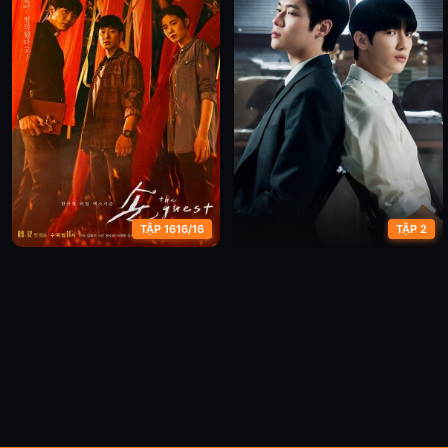
TẬP 1616/16
TẬP 2
Vị Khách
Lời Đề Nghị Của Công Tố Viên