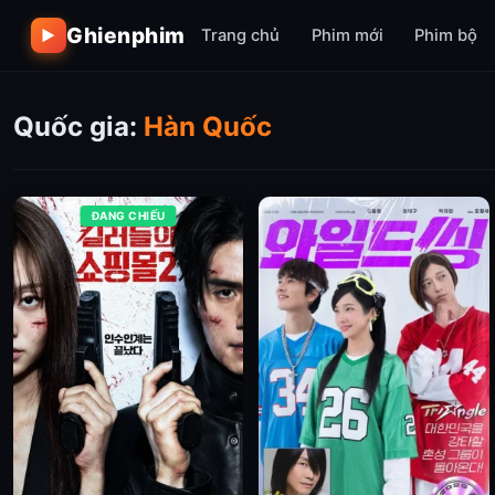
Ghienphim
Trang chủ
Phim mới
Phim bộ
▶
Quốc gia:
Hàn Quốc
ĐANG CHIẾU