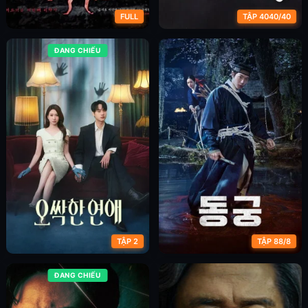
FULL
TẬP 4040/40
ĐANG CHIẾU
Cầu Thang Nguyện Ước
Yêu Trong Đau Thương
TẬP 2
TẬP 88/8
ĐANG CHIẾU
Chuyện Tình Ma Quái
Lời nguyền Đông Cung (Phần
1)