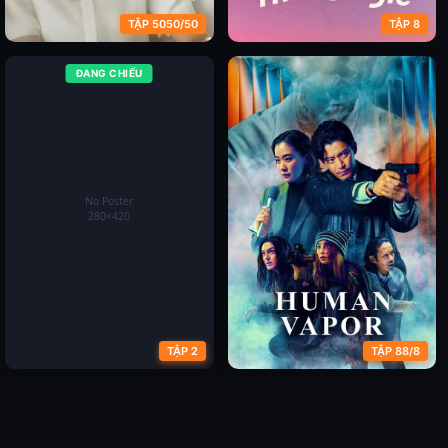
TẬP 5050/50
TẬP 8
ĐANG CHIẾU
Người Tình Của Tôi
Muộn Còn Hơn Ế (Phần 2)
TẬP 2
TẬP 88/8
Kỷ Niệm 10 Năm Phim Goblin
Người Khí