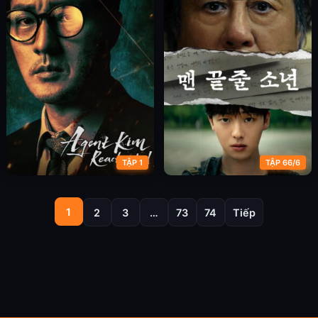
TẬP 1
TẬP 66/6
Đặc Vụ Kim Tái Khởi Động
Những Ghi Chú Ở Hàng Cuối
1
2
3
…
73
74
Tiếp