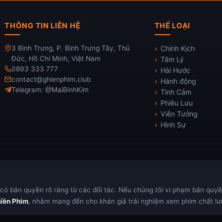
THÔNG TIN LIÊN HỆ
THỂ LOẠI
3 Bình Trưng, P. Bình Trưng Tây, Thủ
Chính Kịch
Đức, Hồ Chí Minh, Việt Nam
Tâm Lý
0893 333 777
Hài Hước
contact@ghienphim.club
Hành động
Telegram: @MaiBinhKim
Tình Cảm
Phiêu Lưu
Viễn Tưởng
Hình Sự
ó bản quyền rõ ràng từ các đối tác. Nếu chúng tôi vi phạm bản quyền,
iền Phim
, nhằm mang đến cho khán giả trải nghiệm xem phim chất lượ