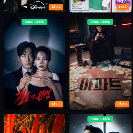
TẬP 4
FULL
ĐANG CHIẾU
ĐANG CHIẾU
Cửa Hàng Sát Thủ (Phần 2)
Giai Điệu Hoang Dại
TẬP 6
TẬP 4
ĐANG CHIẾU
Sau Hôn Nhân
Phi Vụ Chung Cư