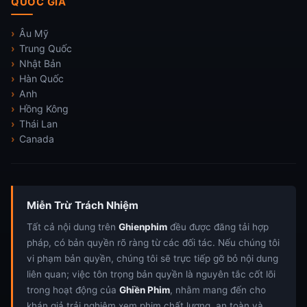
QUỐC GIA
Âu Mỹ
Trung Quốc
Nhật Bản
Hàn Quốc
Anh
Hồng Kông
Thái Lan
Canada
Miễn Trừ Trách Nhiệm
Tất cả nội dung trên
Ghienphim
đều được đăng tải hợp
pháp, có bản quyền rõ ràng từ các đối tác. Nếu chúng tôi
vi phạm bản quyền, chúng tôi sẽ trực tiếp gỡ bỏ nội dung
liên quan; việc tôn trọng bản quyền là nguyên tắc cốt lõi
trong hoạt động của
Ghiền Phim
, nhằm mang đến cho
khán giả trải nghiệm xem phim chất lượng, an toàn và