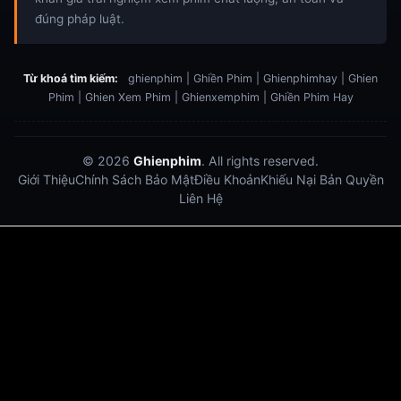
đúng pháp luật.
Từ khoá tìm kiếm:
ghienphim | Ghiền Phim | Ghienphimhay | Ghien
Phim | Ghien Xem Phim | Ghienxemphim | Ghiền Phim Hay
© 2026
Ghienphim
. All rights reserved.
Giới Thiệu
Chính Sách Bảo Mật
Điều Khoản
Khiếu Nại Bản Quyền
Liên Hệ
Dabet
debet
Hitclub
Lu88
Lu88
Xôi Lạc Trực Tiếp
Xoilac TV link
link xem trực tiếp bóng đá
bong da truc tiep
bongdatructuyen
ty so trực tuyến
https://hitclub-us.com/
https://hitclub33.net/