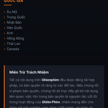
QUỐC GIA
Âu Mỹ
Trung Quốc
Nhật Bản
Hàn Quốc
Anh
Hồng Kông
Thái Lan
Canada
Miễn Trừ Trách Nhiệm
Tất cả nội dung trên
Ghienphim
đều được đăng tải hợp
pháp, có bản quyền rõ ràng từ các đối tác. Nếu chúng tôi
vi phạm bản quyền, chúng tôi sẽ trực tiếp gỡ bỏ nội dung
liên quan; việc tôn trọng bản quyền là nguyên tắc cốt lõi
trong hoạt động của
Ghiền Phim
, nhằm mang đến cho
khán giả trải nghiệm xem phim chất lượng, an toàn và