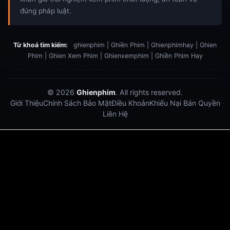
đúng pháp luật.
Từ khoá tìm kiếm:
ghienphim | Ghiền Phim | Ghienphimhay | Ghien
Phim | Ghien Xem Phim | Ghienxemphim | Ghiền Phim Hay
© 2026
Ghienphim
. All rights reserved.
Giới Thiệu
Chính Sách Bảo Mật
Điều Khoản
Khiếu Nại Bản Quyền
Liên Hệ
Dabet
debet
Hitclub
Lu88
Lu88
Xôi Lạc Trực Tiếp
Xoilac TV link
link xem trực tiếp bóng đá
bong da truc tiep
bongdatructuyen
ty so trực tuyến
https://hitclub-us.com/
https://hitclub33.net/