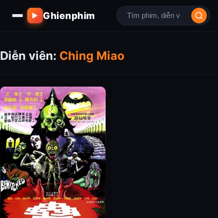
Ghienphim
▶
Diễn viên:
Ching Miao