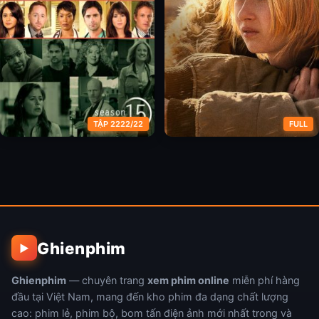
TẬP 2222/22
FULL
Phòng Cấp Cứu (Phần 15)
Ngồi Bên Nòng Súng
Ghienphim
▶
Ghienphim
— chuyên trang
xem phim online
miễn phí hàng
đầu tại Việt Nam, mang đến kho phim đa dạng chất lượng
cao: phim lẻ, phim bộ, bom tấn điện ảnh mới nhất trong và