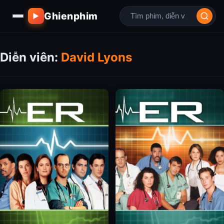
Ghienphim
▶
Diễn viên:
David Lyons