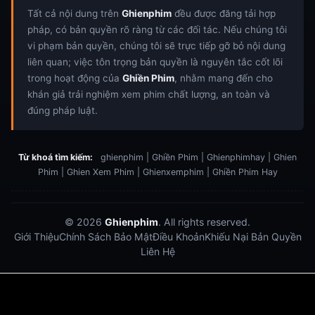
Tất cả nội dung trên
Ghienphim
đều được đăng tải hợp
pháp, có bản quyền rõ ràng từ các đối tác. Nếu chúng tôi
vi phạm bản quyền, chúng tôi sẽ trực tiếp gỡ bỏ nội dung
liên quan; việc tôn trọng bản quyền là nguyên tắc cốt lõi
trong hoạt động của
Ghiền Phim
, nhằm mang đến cho
khán giả trải nghiệm xem phim chất lượng, an toàn và
đúng pháp luật.
Từ khoá tìm kiếm:
ghienphim | Ghiền Phim | Ghienphimhay | Ghien
Phim | Ghien Xem Phim | Ghienxemphim | Ghiền Phim Hay
© 2026
Ghienphim
. All rights reserved.
Giới Thiệu
Chính Sách Bảo Mật
Điều Khoản
Khiếu Nại Bản Quyền
Liên Hệ
Dabet
debet
Hitclub
Lu88
Lu88