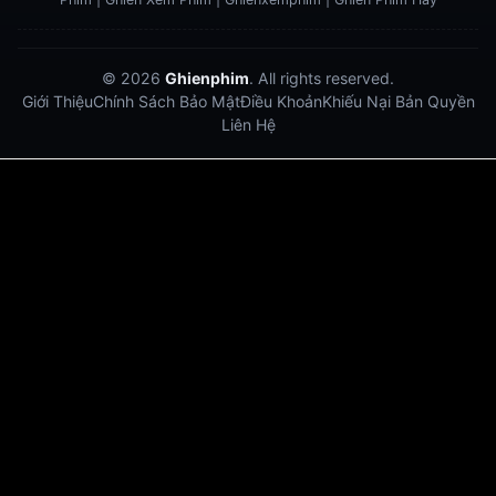
© 2026
Ghienphim
. All rights reserved.
Giới Thiệu
Chính Sách Bảo Mật
Điều Khoản
Khiếu Nại Bản Quyền
Liên Hệ
Dabet
debet
Hitclub
Lu88
Lu88
Xôi Lạc Trực Tiếp
Xoilac TV link
link xem trực tiếp bóng đá
bong da truc tiep
bongdatructuyen
ty so trực tuyến
https://hitclub-us.com/
https://hitclub33.net/
https://vu88.boston/
https://debetc.com/
https://lucky88b.net/
https://five883.com/
https://five882.com/
https://fabet.br.com/