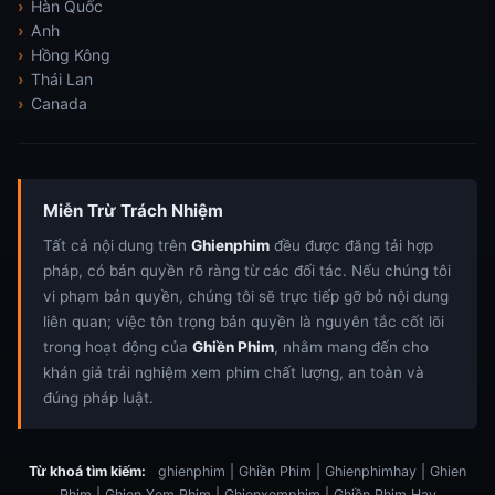
Hàn Quốc
Anh
Hồng Kông
Thái Lan
Canada
Miễn Trừ Trách Nhiệm
Tất cả nội dung trên
Ghienphim
đều được đăng tải hợp
pháp, có bản quyền rõ ràng từ các đối tác. Nếu chúng tôi
vi phạm bản quyền, chúng tôi sẽ trực tiếp gỡ bỏ nội dung
liên quan; việc tôn trọng bản quyền là nguyên tắc cốt lõi
trong hoạt động của
Ghiền Phim
, nhằm mang đến cho
khán giả trải nghiệm xem phim chất lượng, an toàn và
đúng pháp luật.
Từ khoá tìm kiếm:
ghienphim | Ghiền Phim | Ghienphimhay | Ghien
Phim | Ghien Xem Phim | Ghienxemphim | Ghiền Phim Hay