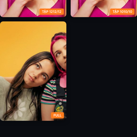
TẬP 1212/12
TẬP 1010/10
Vô Độ (Phần 1)
Vô Độ (Phần 2)
FULL
Bầy Rùa Vô Tận