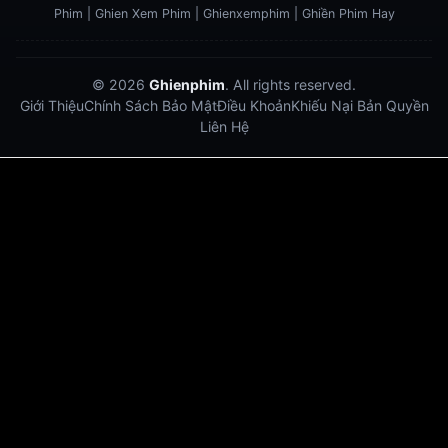
Phim | Ghien Xem Phim | Ghienxemphim | Ghiền Phim Hay
© 2026
Ghienphim
. All rights reserved.
Giới Thiệu
Chính Sách Bảo Mật
Điều Khoản
Khiếu Nại Bản Quyền
Liên Hệ
Dabet
debet
Hitclub
Lu88
Lu88
Xôi Lạc Trực Tiếp
Xoilac TV link
link xem trực tiếp bóng đá
bong da truc tiep
bongdatructuyen
ty so trực tuyến
https://hitclub-us.com/
https://hitclub33.net/
https://vu88.boston/
https://debetc.com/
https://lucky88b.net/
https://five883.com/