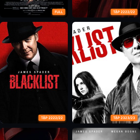
FULL
TẬP 2222/22
Siêu Đại Chiến
Danh Sách Đen (Phần 1)
TẬP 2222/22
TẬP 2323/23
Danh Sách Đen (Phần 2)
Danh Sách Đen (Phần 3)