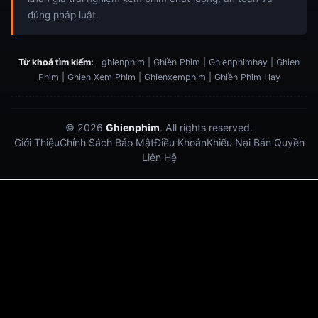
đúng pháp luật.
Từ khoá tìm kiếm:
ghienphim | Ghiền Phim | Ghienphimhay | Ghien
Phim | Ghien Xem Phim | Ghienxemphim | Ghiền Phim Hay
© 2026
Ghienphim
. All rights reserved.
Giới Thiệu
Chính Sách Bảo Mật
Điều Khoản
Khiếu Nại Bản Quyền
Liên Hệ
Dabet
debet
Hitclub
Lu88
Lu88
Xôi Lạc Trực Tiếp
Xoilac TV link
link xem trực tiếp bóng đá
bong da truc tiep
bongdatructuyen
ty so trực tuyến
https://hitclub-us.com/
https://hitclub33.net/