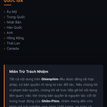
QUỐC GIA
Âu Mỹ
Trung Quốc
Nhật Bản
Hàn Quốc
Anh
Hồng Kông
Thái Lan
Canada
Miễn Trừ Trách Nhiệm
Tất cả nội dung trên
Ghienphim
đều được đăng tải hợp
pháp, có bản quyền rõ ràng từ các đối tác. Nếu chúng tôi
vi phạm bản quyền, chúng tôi sẽ trực tiếp gỡ bỏ nội dung
liên quan; việc tôn trọng bản quyền là nguyên tắc cốt lõi
trong hoạt động của
Ghiền Phim
, nhằm mang đến cho
khán giả trải nghiệm xem phim chất lượng, an toàn và