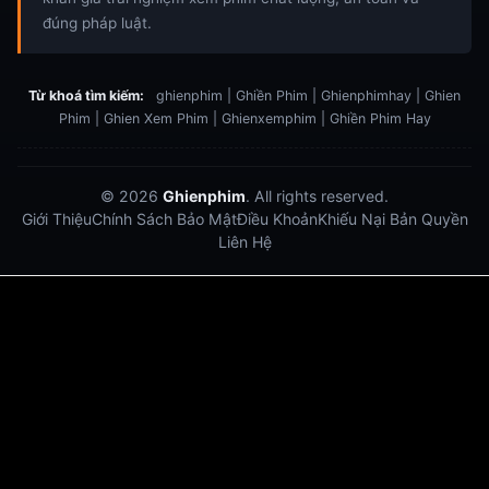
đúng pháp luật.
Từ khoá tìm kiếm:
ghienphim | Ghiền Phim | Ghienphimhay | Ghien
Phim | Ghien Xem Phim | Ghienxemphim | Ghiền Phim Hay
© 2026
Ghienphim
. All rights reserved.
Giới Thiệu
Chính Sách Bảo Mật
Điều Khoản
Khiếu Nại Bản Quyền
Liên Hệ
Dabet
debet
Hitclub
Lu88
Lu88
Xôi Lạc Trực Tiếp
Xoilac TV link
link xem trực tiếp bóng đá
bong da truc tiep
bongdatructuyen
ty so trực tuyến
https://hitclub-us.com/
https://hitclub33.net/