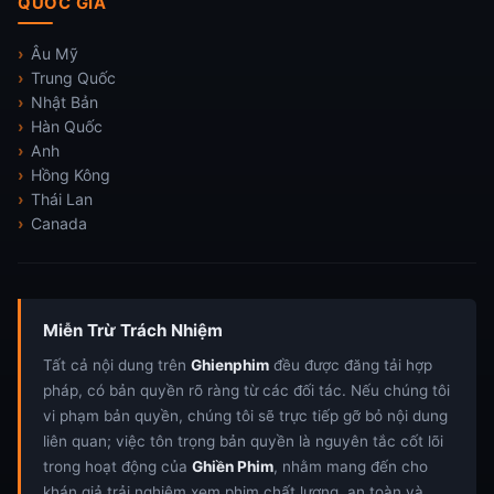
QUỐC GIA
Âu Mỹ
Trung Quốc
Nhật Bản
Hàn Quốc
Anh
Hồng Kông
Thái Lan
Canada
Miễn Trừ Trách Nhiệm
Tất cả nội dung trên
Ghienphim
đều được đăng tải hợp
pháp, có bản quyền rõ ràng từ các đối tác. Nếu chúng tôi
vi phạm bản quyền, chúng tôi sẽ trực tiếp gỡ bỏ nội dung
liên quan; việc tôn trọng bản quyền là nguyên tắc cốt lõi
trong hoạt động của
Ghiền Phim
, nhằm mang đến cho
khán giả trải nghiệm xem phim chất lượng, an toàn và