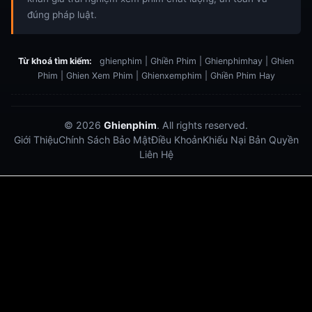
đúng pháp luật.
Từ khoá tìm kiếm:
ghienphim | Ghiền Phim | Ghienphimhay | Ghien
Phim | Ghien Xem Phim | Ghienxemphim | Ghiền Phim Hay
© 2026
Ghienphim
. All rights reserved.
Giới Thiệu
Chính Sách Bảo Mật
Điều Khoản
Khiếu Nại Bản Quyền
Liên Hệ
Dabet
debet
Hitclub
Lu88
Lu88
Xôi Lạc Trực Tiếp
Xoilac TV link
link xem trực tiếp bóng đá
bong da truc tiep
bongdatructuyen
ty so trực tuyến
https://hitclub-us.com/
https://hitclub33.net/