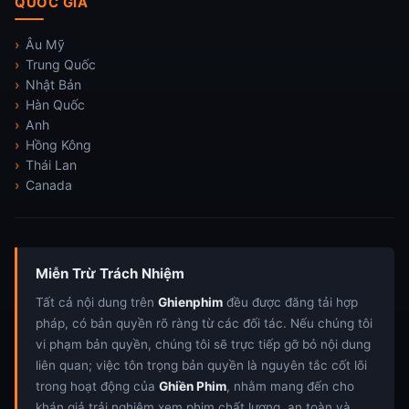
QUỐC GIA
Âu Mỹ
Trung Quốc
Nhật Bản
Hàn Quốc
Anh
Hồng Kông
Thái Lan
Canada
Miễn Trừ Trách Nhiệm
Tất cả nội dung trên
Ghienphim
đều được đăng tải hợp
pháp, có bản quyền rõ ràng từ các đối tác. Nếu chúng tôi
vi phạm bản quyền, chúng tôi sẽ trực tiếp gỡ bỏ nội dung
liên quan; việc tôn trọng bản quyền là nguyên tắc cốt lõi
trong hoạt động của
Ghiền Phim
, nhằm mang đến cho
khán giả trải nghiệm xem phim chất lượng, an toàn và