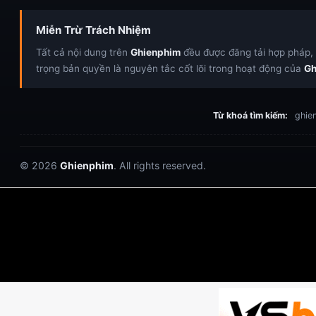
Miễn Trừ Trách Nhiệm
Tất cả nội dung trên
Ghienphim
đều được đăng tải hợp pháp, c
trọng bản quyền là nguyên tắc cốt lõi trong hoạt động của
Gh
Từ khoá tìm kiếm:
ghien
© 2026
Ghienphim
. All rights reserved.
Dabet
debet
Hitclub
Lu88
Lu88
Xôi Lạc
https://hitclub-us.com/
https://hitclub33.net/
https://fabet.br.com/