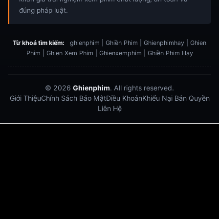
đúng pháp luật.
Từ khoá tìm kiếm:
ghienphim | Ghiền Phim | Ghienphimhay | Ghien
Phim | Ghien Xem Phim | Ghienxemphim | Ghiền Phim Hay
© 2026
Ghienphim
. All rights reserved.
Giới Thiệu
Chính Sách Bảo Mật
Điều Khoản
Khiếu Nại Bản Quyền
Liên Hệ
Dabet
debet
Hitclub
Lu88
Lu88
Xôi Lạc Trực Tiếp
Xoilac TV link
link xem trực tiếp bóng đá
bong da truc tiep
bongdatructuyen
ty so trực tuyến
https://hitclub-us.com/
https://hitclub33.net/