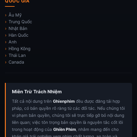
QUỐC GIA
Âu Mỹ
Trung Quốc
Nhật Bản
Hàn Quốc
Anh
Hồng Kông
Thái Lan
Canada
Miễn Trừ Trách Nhiệm
Tất cả nội dung trên
Ghienphim
đều được đăng tải hợp
pháp, có bản quyền rõ ràng từ các đối tác. Nếu chúng tôi
vi phạm bản quyền, chúng tôi sẽ trực tiếp gỡ bỏ nội dung
liên quan; việc tôn trọng bản quyền là nguyên tắc cốt lõi
trong hoạt động của
Ghiền Phim
, nhằm mang đến cho
khán giả trải nghiệm xem phim chất lượng, an toàn và