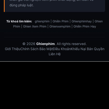
đúng pháp luật.
Từ khoá tìm kiếm:
ghienphim | Ghiền Phim | Ghienphimhay | Ghien
Phim | Ghien Xem Phim | Ghienxemphim | Ghiền Phim Hay
© 2026
Ghienphim
. All rights reserved.
Giới Thiệu
Chính Sách Bảo Mật
Điều Khoản
Khiếu Nại Bản Quyền
Liên Hệ
Dabet
debet
Hitclub
Lu88
Lu88
Xôi Lạc Trực Tiếp
Xoilac TV link
link xem trực tiếp bóng đá
bong da truc tiep
bongdatructuyen
ty so trực tuyến
https://hitclub-us.com/
https://hitclub33.net/