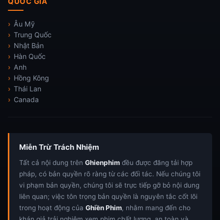
QUỐC GIA
Âu Mỹ
Trung Quốc
Nhật Bản
Hàn Quốc
Anh
Hồng Kông
Thái Lan
Canada
Miễn Trừ Trách Nhiệm
Tất cả nội dung trên
Ghienphim
đều được đăng tải hợp
pháp, có bản quyền rõ ràng từ các đối tác. Nếu chúng tôi
vi phạm bản quyền, chúng tôi sẽ trực tiếp gỡ bỏ nội dung
liên quan; việc tôn trọng bản quyền là nguyên tắc cốt lõi
trong hoạt động của
Ghiền Phim
, nhằm mang đến cho
khán giả trải nghiệm xem phim chất lượng, an toàn và