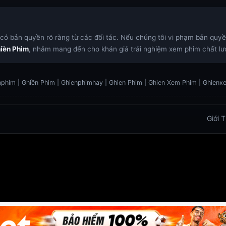
ó bản quyền rõ ràng từ các đối tác. Nếu chúng tôi vi phạm bản quyền,
iền Phim
, nhằm mang đến cho khán giả trải nghiệm xem phim chất lượ
phim | Ghiền Phim | Ghienphimhay | Ghien Phim | Ghien Xem Phim | Ghien
Giới 
 Trực Tiếp
Xoilac TV link
link xem trực tiếp bóng đá
https://vu88.boston/
https://debetc.com/
https://lucky88b
https://lu88.love/
https://da88.taxi/
https://five88s.casin