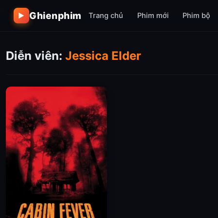
Ghienphim
Trang chủ
Phim mới
Phim bộ
▶
Diễn viên:
Jessica Elder