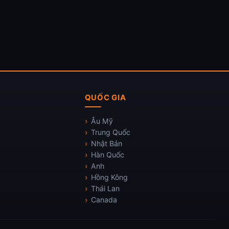
QUỐC GIA
Âu Mỹ
Trung Quốc
Nhật Bản
Hàn Quốc
Anh
Hồng Kông
Thái Lan
Canada