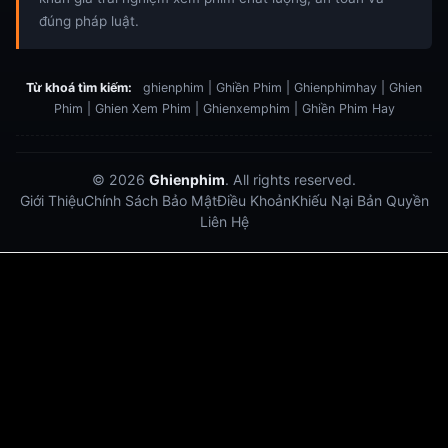
đúng pháp luật.
Từ khoá tìm kiếm:
ghienphim | Ghiền Phim | Ghienphimhay | Ghien
Phim | Ghien Xem Phim | Ghienxemphim | Ghiền Phim Hay
© 2026
Ghienphim
. All rights reserved.
Giới Thiệu
Chính Sách Bảo Mật
Điều Khoản
Khiếu Nại Bản Quyền
Liên Hệ
Dabet
debet
Hitclub
Lu88
Lu88
Xôi Lạc Trực Tiếp
Xoilac TV link
link xem trực tiếp bóng đá
bong da truc tiep
bongdatructuyen
ty so trực tuyến
https://hitclub-us.com/
https://hitclub33.net/