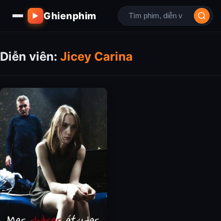
Ghienphim
▶
Diễn viên:
Jicey Carina