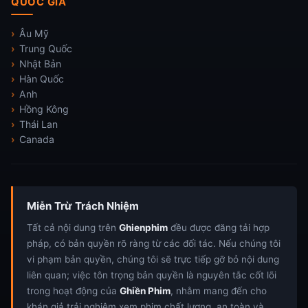
QUỐC GIA
Âu Mỹ
Trung Quốc
Nhật Bản
Hàn Quốc
Anh
Hồng Kông
Thái Lan
Canada
Miễn Trừ Trách Nhiệm
Tất cả nội dung trên
Ghienphim
đều được đăng tải hợp
pháp, có bản quyền rõ ràng từ các đối tác. Nếu chúng tôi
vi phạm bản quyền, chúng tôi sẽ trực tiếp gỡ bỏ nội dung
liên quan; việc tôn trọng bản quyền là nguyên tắc cốt lõi
trong hoạt động của
Ghiền Phim
, nhằm mang đến cho
khán giả trải nghiệm xem phim chất lượng, an toàn và