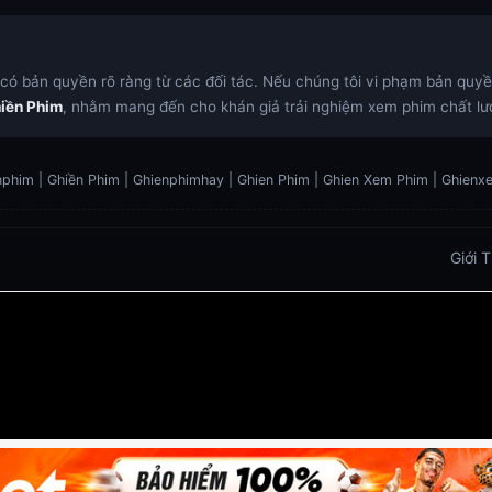
ó bản quyền rõ ràng từ các đối tác. Nếu chúng tôi vi phạm bản quyền,
iền Phim
, nhằm mang đến cho khán giả trải nghiệm xem phim chất lượ
phim | Ghiền Phim | Ghienphimhay | Ghien Phim | Ghien Xem Phim | Ghien
Giới 
 Trực Tiếp
Xoilac TV link
link xem trực tiếp bóng đá
https://vu88.boston/
https://debetc.com/
https://lucky88b
https://lu88.love/
https://da88.taxi/
https://five88s.casin