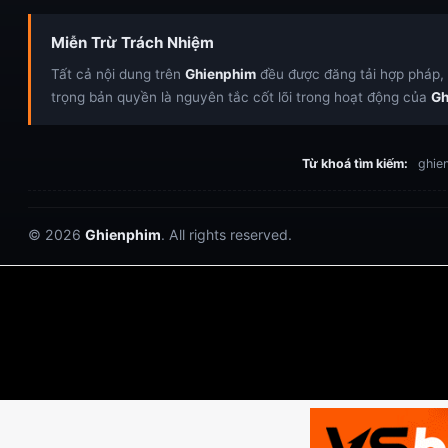
Miễn Trừ Trách Nhiệm
Tất cả nội dung trên
Ghienphim
đều được đăng tải hợp pháp, c
trọng bản quyền là nguyên tắc cốt lõi trong hoạt động của
Gh
Từ khoá tìm kiếm:
ghien
© 2026
Ghienphim
. All rights reserved.
Dabet
debet
Hitclub
Lu88
Lu88
Xôi Lạc
https://hitclub-us.com/
https://hitclub33.net/
https://fabet.br.com/