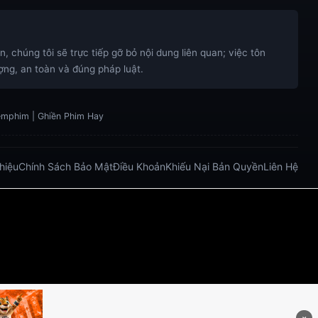
 chúng tôi sẽ trực tiếp gỡ bỏ nội dung liên quan; việc tôn
ng, an toàn và đúng pháp luật.
xemphim | Ghiền Phim Hay
Thiệu
Chính Sách Bảo Mật
Điều Khoản
Khiếu Nại Bản Quyền
Liên Hệ
bong da truc tiep
bongdatructuyen
ty so trực tuyến
.net/
https://five883.com/
https://five882.com/
o/
https://lucky88.zip/