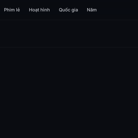
Phim lẻ
Hoạt hình
Quốc gia
Năm