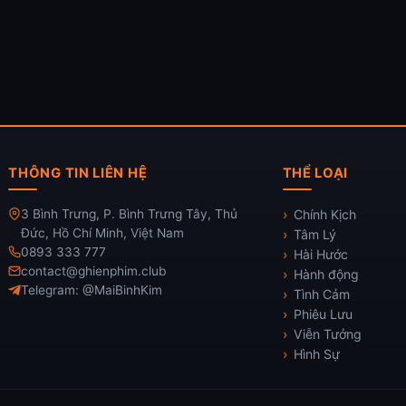
THÔNG TIN LIÊN HỆ
THỂ LOẠI
3 Bình Trưng, P. Bình Trưng Tây, Thủ
Chính Kịch
Đức, Hồ Chí Minh, Việt Nam
Tâm Lý
0893 333 777
Hài Hước
contact@ghienphim.club
Hành động
Telegram: @MaiBinhKim
Tình Cảm
Phiêu Lưu
Viễn Tưởng
Hình Sự