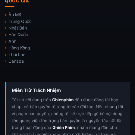
QUỐC GIA
Âu Mỹ
Trung Quốc
Nhật Bản
Hàn Quốc
Anh
Hồng Kông
Thái Lan
Canada
Miễn Trừ Trách Nhiệm
Tất cả nội dung trên
Ghienphim
đều được đăng tải hợp
pháp, có bản quyền rõ ràng từ các đối tác. Nếu chúng tôi
vi phạm bản quyền, chúng tôi sẽ trực tiếp gỡ bỏ nội dung
liên quan; việc tôn trọng bản quyền là nguyên tắc cốt lõi
trong hoạt động của
Ghiền Phim
, nhằm mang đến cho
khán giả trải nghiệm xem phim chất lượng, an toàn và