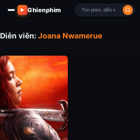
Ghienphim
▶
Diễn viên:
Joana Nwamerue