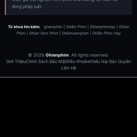
đúng pháp luật.
Từ khoá tìm kiếm:
ghienphim | Ghiền Phim | Ghienphimhay | Ghien
Phim | Ghien Xem Phim | Ghienxemphim | Ghiền Phim Hay
© 2026
Ghienphim
. All rights reserved.
Giới Thiệu
Chính Sách Bảo Mật
Điều Khoản
Khiếu Nại Bản Quyền
Liên Hệ
Dabet
debet
Hitclub
Lu88
Lu88
Xôi Lạc Trực Tiếp
Xoilac TV link
link xem trực tiếp bóng đá
bong da truc tiep
bongdatructuyen
ty so trực tuyến
https://hitclub-us.com/
https://hitclub33.net/