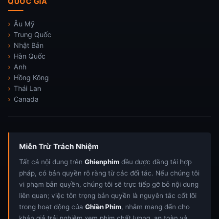
QUỐC GIA
Âu Mỹ
Trung Quốc
Nhật Bản
Hàn Quốc
Anh
Hồng Kông
Thái Lan
Canada
Miễn Trừ Trách Nhiệm
Tất cả nội dung trên
Ghienphim
đều được đăng tải hợp
pháp, có bản quyền rõ ràng từ các đối tác. Nếu chúng tôi
vi phạm bản quyền, chúng tôi sẽ trực tiếp gỡ bỏ nội dung
liên quan; việc tôn trọng bản quyền là nguyên tắc cốt lõi
trong hoạt động của
Ghiền Phim
, nhằm mang đến cho
khán giả trải nghiệm xem phim chất lượng, an toàn và