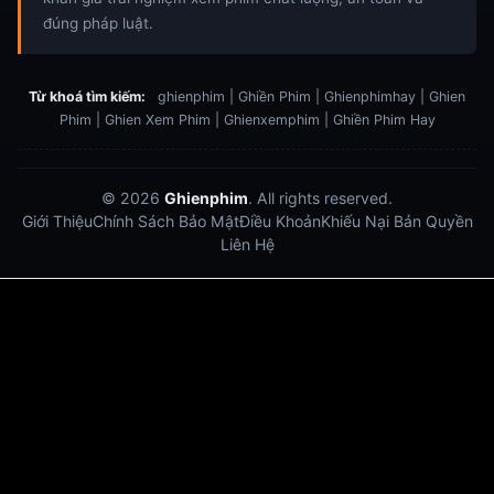
đúng pháp luật.
Từ khoá tìm kiếm:
ghienphim | Ghiền Phim | Ghienphimhay | Ghien
Phim | Ghien Xem Phim | Ghienxemphim | Ghiền Phim Hay
© 2026
Ghienphim
. All rights reserved.
Giới Thiệu
Chính Sách Bảo Mật
Điều Khoản
Khiếu Nại Bản Quyền
Liên Hệ
Dabet
debet
Hitclub
Lu88
Lu88
Xôi Lạc Trực Tiếp
Xoilac TV link
link xem trực tiếp bóng đá
bong da truc tiep
bongdatructuyen
ty so trực tuyến
https://hitclub-us.com/
https://hitclub33.net/