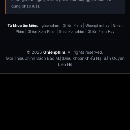
đúng pháp luật.
Từ khoá tìm kiếm:
ghienphim | Ghiền Phim | Ghienphimhay | Ghien
Phim | Ghien Xem Phim | Ghienxemphim | Ghiền Phim Hay
© 2026
Ghienphim
. All rights reserved.
Giới Thiệu
Chính Sách Bảo Mật
Điều Khoản
Khiếu Nại Bản Quyền
Liên Hệ
Dabet
debet
Hitclub
Lu88
Lu88
Xôi Lạc Trực Tiếp
Xoilac TV link
link xem trực tiếp bóng đá
bong da truc tiep
bongdatructuyen
ty so trực tuyến
https://hitclub-us.com/
https://hitclub33.net/