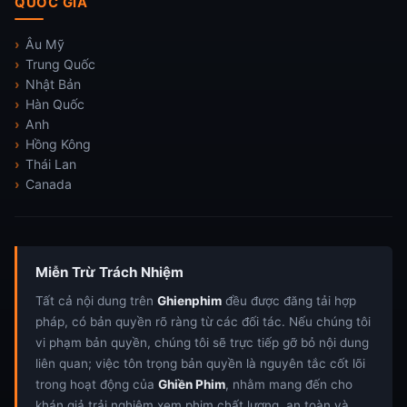
QUỐC GIA
Âu Mỹ
Trung Quốc
Nhật Bản
Hàn Quốc
Anh
Hồng Kông
Thái Lan
Canada
Miễn Trừ Trách Nhiệm
Tất cả nội dung trên
Ghienphim
đều được đăng tải hợp
pháp, có bản quyền rõ ràng từ các đối tác. Nếu chúng tôi
vi phạm bản quyền, chúng tôi sẽ trực tiếp gỡ bỏ nội dung
liên quan; việc tôn trọng bản quyền là nguyên tắc cốt lõi
trong hoạt động của
Ghiền Phim
, nhằm mang đến cho
khán giả trải nghiệm xem phim chất lượng, an toàn và