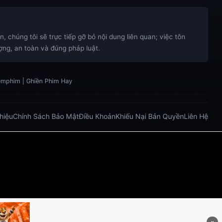
 chúng tôi sẽ trực tiếp gỡ bỏ nội dung liên quan; việc tôn
ng, an toàn và đúng pháp luật.
xemphim | Ghiền Phim Hay
Thiệu
Chính Sách Bảo Mật
Điều Khoản
Khiếu Nại Bản Quyền
Liên Hệ
bong da truc tiep
bongdatructuyen
ty so trực tuyến
.net/
https://five883.com/
https://five882.com/
o/
https://lucky88.zip/