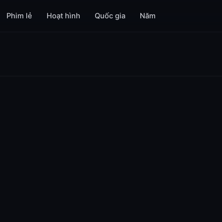
Phim lẻ
Hoạt hình
Quốc gia
Năm