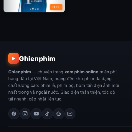
FULL
Chiến Binh 1%
Ghienphim
▶
Ghienphim
— chuyên trang
xem phim online
miễn phí
hàng đầu tại Việt Nam, mang đến kho phim đa dạng
chất lượng cao: phim lẻ, phim bộ, bom tấn điện ảnh mới
nhất trong và ngoài nước. Giao diện thân thiện, tốc độ
tải nhanh, cập nhật liên tục.