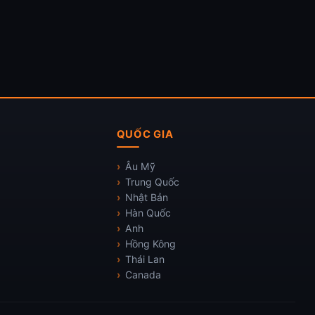
QUỐC GIA
Âu Mỹ
Trung Quốc
Nhật Bản
Hàn Quốc
Anh
Hồng Kông
Thái Lan
Canada