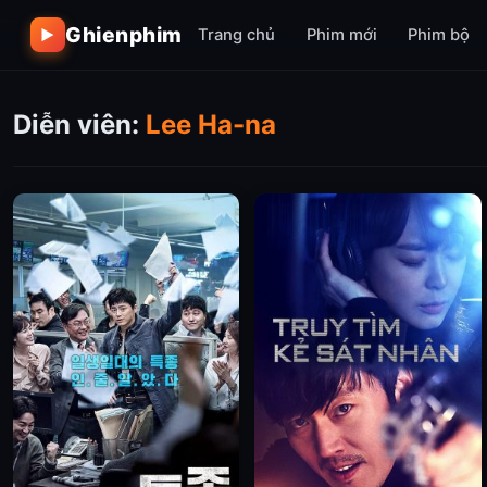
Ghienphim
Trang chủ
Phim mới
Phim bộ
▶
Diễn viên:
Lee Ha-na