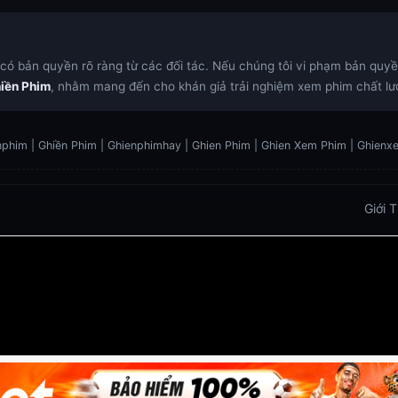
ó bản quyền rõ ràng từ các đối tác. Nếu chúng tôi vi phạm bản quyền,
iền Phim
, nhằm mang đến cho khán giả trải nghiệm xem phim chất lượ
phim | Ghiền Phim | Ghienphimhay | Ghien Phim | Ghien Xem Phim | Ghien
Giới 
 Trực Tiếp
Xoilac TV link
link xem trực tiếp bóng đá
https://vu88.boston/
https://debetc.com/
https://lucky88b
https://lu88.love/
https://da88.taxi/
https://five88s.casin