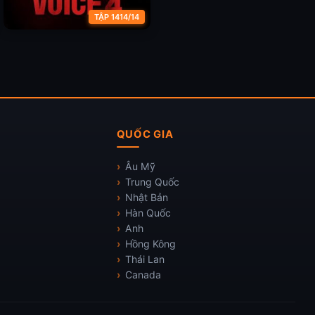
TẬP 1414/14
Âm thanh tội phạm (Giọng
nói) (Phần 4)
QUỐC GIA
Âu Mỹ
Trung Quốc
Nhật Bản
Hàn Quốc
Anh
Hồng Kông
Thái Lan
Canada