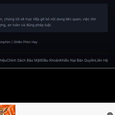
 chúng tôi sẽ trực tiếp gỡ bỏ nội dung liên quan; việc tôn
ng, an toàn và đúng pháp luật.
xemphim | Ghiền Phim Hay
Thiệu
Chính Sách Bảo Mật
Điều Khoản
Khiếu Nại Bản Quyền
Liên Hệ
bong da truc tiep
bongdatructuyen
ty so trực tuyến
.net/
https://five883.com/
https://five882.com/
o/
https://lucky88.zip/