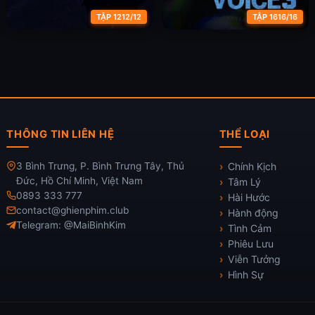
TẬP 1212/12
TẬP 1616/16
Âm thanh tội phạm (Giọng
Âm thanh tội phạm (Giọng
nói) (Phần 2)
nói) (Phần 3)
THÔNG TIN LIÊN HỆ
THỂ LOẠI
3 Bình Trưng, P. Bình Trưng Tây, Thủ
Chính Kịch
Đức, Hồ Chí Minh, Việt Nam
Tâm Lý
0893 333 777
Hài Hước
contact@ghienphim.club
Hành động
Telegram: @MaiBinhKim
Tình Cảm
Phiêu Lưu
Viễn Tưởng
Hình Sự