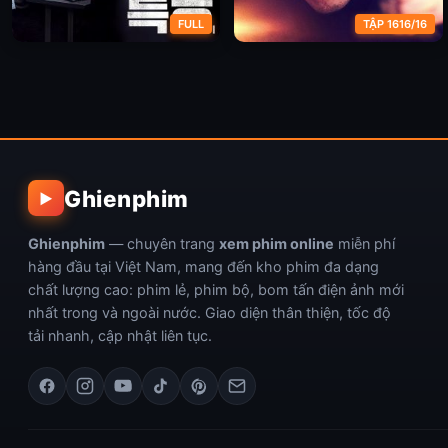
FULL
TẬP 1616/16
Vụ Án Chấn Động
Âm thanh tội phạm (Giọng
nói) (Phần 1)
Ghienphim
▶
Ghienphim
— chuyên trang
xem phim online
miễn phí
hàng đầu tại Việt Nam, mang đến kho phim đa dạng
chất lượng cao: phim lẻ, phim bộ, bom tấn điện ảnh mới
nhất trong và ngoài nước. Giao diện thân thiện, tốc độ
tải nhanh, cập nhật liên tục.