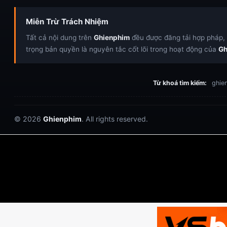
Miễn Trừ Trách Nhiệm
Tất cả nội dung trên
Ghienphim
đều được đăng tải hợp pháp, c
trọng bản quyền là nguyên tắc cốt lõi trong hoạt động của
Gh
Từ khoá tìm kiếm:
ghien
© 2026
Ghienphim
. All rights reserved.
Dabet
debet
Hitclub
Lu88
Lu88
Xôi Lạc
https://hitclub-us.com/
https://hitclub33.net/
https://fabet.br.com/