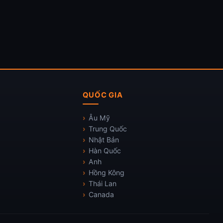
QUỐC GIA
Âu Mỹ
Trung Quốc
Nhật Bản
Hàn Quốc
Anh
Hồng Kông
Thái Lan
Canada