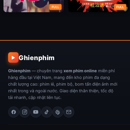
FULL
FULL
Ám Hoa
Cô Vợ Phù Thủy
Ghienphim
▶
Ghienphim
— chuyên trang
xem phim online
miễn phí
hàng đầu tại Việt Nam, mang đến kho phim đa dạng
chất lượng cao: phim lẻ, phim bộ, bom tấn điện ảnh mới
nhất trong và ngoài nước. Giao diện thân thiện, tốc độ
tải nhanh, cập nhật liên tục.