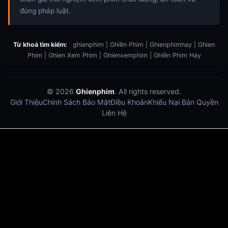
đúng pháp luật.
Từ khoá tìm kiếm:
ghienphim | Ghiền Phim | Ghienphimhay | Ghien
Phim | Ghien Xem Phim | Ghienxemphim | Ghiền Phim Hay
© 2026
Ghienphim
. All rights reserved.
Giới Thiệu
Chính Sách Bảo Mật
Điều Khoản
Khiếu Nại Bản Quyền
Liên Hệ
Dabet
debet
Hitclub
Lu88
Lu88
Xôi Lạc Trực Tiếp
Xoilac TV link
link xem trực tiếp bóng đá
bong da truc tiep
bongdatructuyen
ty so trực tuyến
https://hitclub-us.com/
https://hitclub33.net/