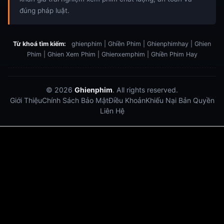
đúng pháp luật.
Từ khoá tìm kiếm:
ghienphim | Ghiền Phim | Ghienphimhay | Ghien
Phim | Ghien Xem Phim | Ghienxemphim | Ghiền Phim Hay
© 2026
Ghienphim
. All rights reserved.
Giới Thiệu
Chính Sách Bảo Mật
Điều Khoản
Khiếu Nại Bản Quyền
Liên Hệ
Dabet
debet
Hitclub
Lu88
Lu88
Xôi Lạc Trực Tiếp
Xoilac TV link
link xem trực tiếp bóng đá
bong da truc tiep
bongdatructuyen
ty so trực tuyến
https://hitclub-us.com/
https://hitclub33.net/