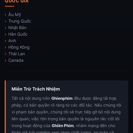
QUỐC GIA
Âu Mỹ
Trung Quốc
Nhật Bản
Hàn Quốc
Anh
Hồng Kông
Thái Lan
Canada
Miễn Trừ Trách Nhiệm
Tất cả nội dung trên
Ghienphim
đều được đăng tải hợp
pháp, có bản quyền rõ ràng từ các đối tác. Nếu chúng tôi
vi phạm bản quyền, chúng tôi sẽ trực tiếp gỡ bỏ nội dung
liên quan; việc tôn trọng bản quyền là nguyên tắc cốt lõi
trong hoạt động của
Ghiền Phim
, nhằm mang đến cho
khán giả trải nghiệm xem phim chất lượng, an toàn và