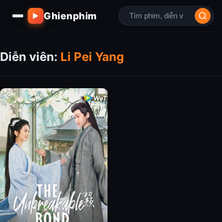
Ghienphim
▶
Diễn viên:
Li Pei Yang