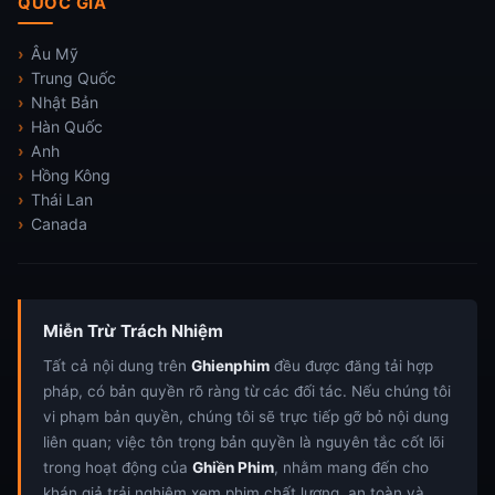
QUỐC GIA
Âu Mỹ
Trung Quốc
Nhật Bản
Hàn Quốc
Anh
Hồng Kông
Thái Lan
Canada
Miễn Trừ Trách Nhiệm
Tất cả nội dung trên
Ghienphim
đều được đăng tải hợp
pháp, có bản quyền rõ ràng từ các đối tác. Nếu chúng tôi
vi phạm bản quyền, chúng tôi sẽ trực tiếp gỡ bỏ nội dung
liên quan; việc tôn trọng bản quyền là nguyên tắc cốt lõi
trong hoạt động của
Ghiền Phim
, nhằm mang đến cho
khán giả trải nghiệm xem phim chất lượng, an toàn và