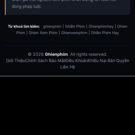
đúng pháp luật.
Từ khoá tìm kiếm:
ghienphim | Ghiền Phim | Ghienphimhay | Ghien
Phim | Ghien Xem Phim | Ghienxemphim | Ghiền Phim Hay
© 2026
Ghienphim
. All rights reserved.
Giới Thiệu
Chính Sách Bảo Mật
Điều Khoản
Khiếu Nại Bản Quyền
Liên Hệ
Dabet
debet
Hitclub
Lu88
Lu88
Xôi Lạc Trực Tiếp
Xoilac TV link
link xem trực tiếp bóng đá
bong da truc tiep
bongdatructuyen
ty so trực tuyến
https://hitclub-us.com/
https://hitclub33.net/