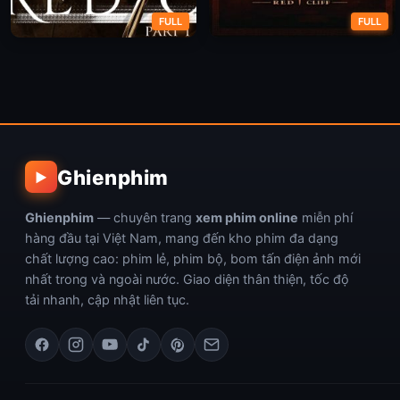
FULL
FULL
Đại Chiến Xích Bích
Đại Chiến Xích Bích 2
Ghienphim
▶
Ghienphim
— chuyên trang
xem phim online
miễn phí
hàng đầu tại Việt Nam, mang đến kho phim đa dạng
chất lượng cao: phim lẻ, phim bộ, bom tấn điện ảnh mới
nhất trong và ngoài nước. Giao diện thân thiện, tốc độ
tải nhanh, cập nhật liên tục.