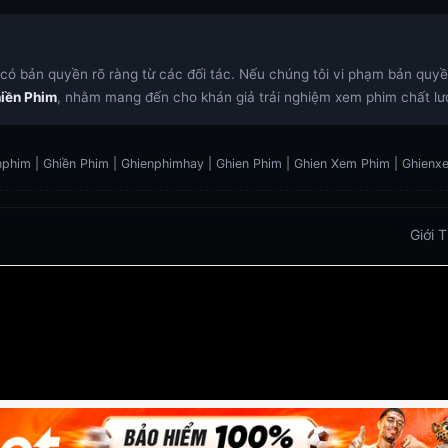
ó bản quyền rõ ràng từ các đối tác. Nếu chúng tôi vi phạm bản quyền,
iền Phim
, nhằm mang đến cho khán giả trải nghiệm xem phim chất lượ
phim | Ghiền Phim | Ghienphimhay | Ghien Phim | Ghien Xem Phim | Ghien
Giới 
 Trực Tiếp
Xoilac TV link
link xem trực tiếp bóng đá
https://vu88.boston/
https://debetc.com/
https://lucky88b
https://lu88.love/
https://da88.taxi/
https://five88s.casin