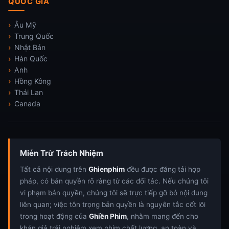
QUỐC GIA
Âu Mỹ
Trung Quốc
Nhật Bản
Hàn Quốc
Anh
Hồng Kông
Thái Lan
Canada
Miễn Trừ Trách Nhiệm
Tất cả nội dung trên
Ghienphim
đều được đăng tải hợp
pháp, có bản quyền rõ ràng từ các đối tác. Nếu chúng tôi
vi phạm bản quyền, chúng tôi sẽ trực tiếp gỡ bỏ nội dung
liên quan; việc tôn trọng bản quyền là nguyên tắc cốt lõi
trong hoạt động của
Ghiền Phim
, nhằm mang đến cho
khán giả trải nghiệm xem phim chất lượng, an toàn và