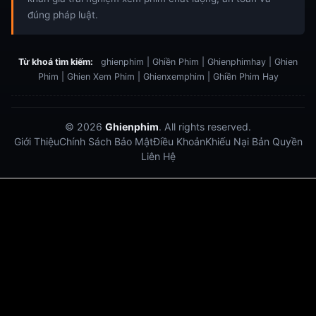
đúng pháp luật.
Từ khoá tìm kiếm:
ghienphim | Ghiền Phim | Ghienphimhay | Ghien
Phim | Ghien Xem Phim | Ghienxemphim | Ghiền Phim Hay
© 2026
Ghienphim
. All rights reserved.
Giới Thiệu
Chính Sách Bảo Mật
Điều Khoản
Khiếu Nại Bản Quyền
Liên Hệ
Dabet
debet
Hitclub
Lu88
Lu88
Xôi Lạc Trực Tiếp
Xoilac TV link
link xem trực tiếp bóng đá
bong da truc tiep
bongdatructuyen
ty so trực tuyến
https://hitclub-us.com/
https://hitclub33.net/