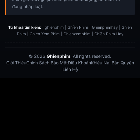
đúng pháp luật.
Từ khoá tìm kiếm:
ghienphim | Ghiền Phim | Ghienphimhay | Ghien
Phim | Ghien Xem Phim | Ghienxemphim | Ghiền Phim Hay
© 2026
Ghienphim
. All rights reserved.
Giới Thiệu
Chính Sách Bảo Mật
Điều Khoản
Khiếu Nại Bản Quyền
Liên Hệ
Dabet
debet
Hitclub
Lu88
Lu88
Xôi Lạc Trực Tiếp
Xoilac TV link
link xem trực tiếp bóng đá
bong da truc tiep
bongdatructuyen
ty so trực tuyến
https://hitclub-us.com/
https://hitclub33.net/