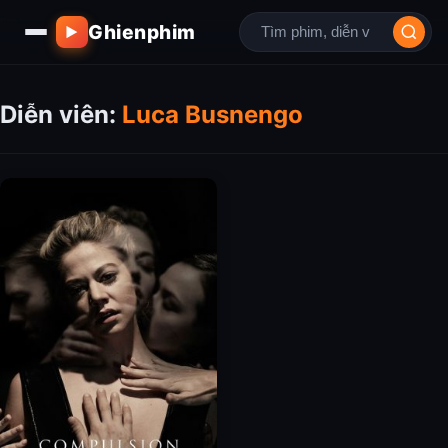
Ghienphim
▶
Diễn viên:
Luca Busnengo