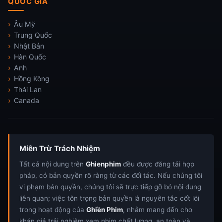
QUỐC GIA
Âu Mỹ
Trung Quốc
Nhật Bản
Hàn Quốc
Anh
Hồng Kông
Thái Lan
Canada
Miễn Trừ Trách Nhiệm
Tất cả nội dung trên
Ghienphim
đều được đăng tải hợp
pháp, có bản quyền rõ ràng từ các đối tác. Nếu chúng tôi
vi phạm bản quyền, chúng tôi sẽ trực tiếp gỡ bỏ nội dung
liên quan; việc tôn trọng bản quyền là nguyên tắc cốt lõi
trong hoạt động của
Ghiền Phim
, nhằm mang đến cho
khán giả trải nghiệm xem phim chất lượng, an toàn và