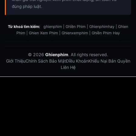
đúng pháp luật.
Từ khoá tìm kiếm:
ghienphim | Ghiền Phim | Ghienphimhay | Ghien
Phim | Ghien Xem Phim | Ghienxemphim | Ghiền Phim Hay
© 2026
Ghienphim
. All rights reserved.
Giới Thiệu
Chính Sách Bảo Mật
Điều Khoản
Khiếu Nại Bản Quyền
Liên Hệ
Dabet
debet
Hitclub
Lu88
Lu88
Xôi Lạc Trực Tiếp
Xoilac TV link
link xem trực tiếp bóng đá
bong da truc tiep
bongdatructuyen
ty so trực tuyến
https://hitclub-us.com/
https://hitclub33.net/