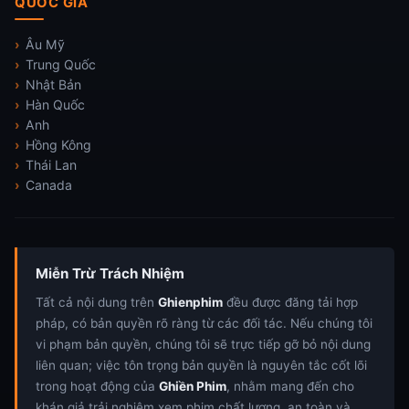
QUỐC GIA
Âu Mỹ
Trung Quốc
Nhật Bản
Hàn Quốc
Anh
Hồng Kông
Thái Lan
Canada
Miễn Trừ Trách Nhiệm
Tất cả nội dung trên
Ghienphim
đều được đăng tải hợp
pháp, có bản quyền rõ ràng từ các đối tác. Nếu chúng tôi
vi phạm bản quyền, chúng tôi sẽ trực tiếp gỡ bỏ nội dung
liên quan; việc tôn trọng bản quyền là nguyên tắc cốt lõi
trong hoạt động của
Ghiền Phim
, nhằm mang đến cho
khán giả trải nghiệm xem phim chất lượng, an toàn và