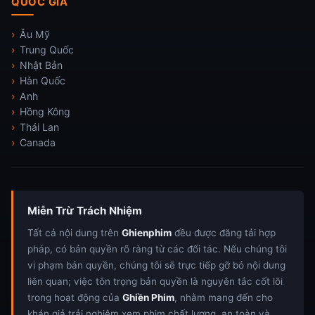
QUỐC GIA
Âu Mỹ
Trung Quốc
Nhật Bản
Hàn Quốc
Anh
Hồng Kông
Thái Lan
Canada
Miễn Trừ Trách Nhiệm
Tất cả nội dung trên
Ghienphim
đều được đăng tải hợp
pháp, có bản quyền rõ ràng từ các đối tác. Nếu chúng tôi
vi phạm bản quyền, chúng tôi sẽ trực tiếp gỡ bỏ nội dung
liên quan; việc tôn trọng bản quyền là nguyên tắc cốt lõi
trong hoạt động của
Ghiền Phim
, nhằm mang đến cho
khán giả trải nghiệm xem phim chất lượng, an toàn và