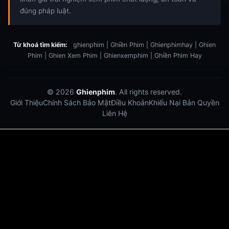
đúng pháp luật.
Từ khoá tìm kiếm:
ghienphim | Ghiền Phim | Ghienphimhay | Ghien
Phim | Ghien Xem Phim | Ghienxemphim | Ghiền Phim Hay
© 2026
Ghienphim
. All rights reserved.
Giới Thiệu
Chính Sách Bảo Mật
Điều Khoản
Khiếu Nại Bản Quyền
Liên Hệ
Dabet
debet
Hitclub
Lu88
Lu88
Xôi Lạc Trực Tiếp
Xoilac TV link
link xem trực tiếp bóng đá
bong da truc tiep
bongdatructuyen
ty so trực tuyến
https://hitclub-us.com/
https://hitclub33.net/