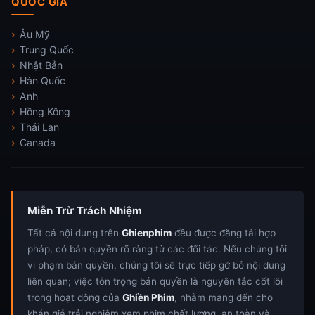
QUỐC GIA
Âu Mỹ
Trung Quốc
Nhật Bản
Hàn Quốc
Anh
Hồng Kông
Thái Lan
Canada
Miễn Trừ Trách Nhiệm
Tất cả nội dung trên
Ghienphim
đều được đăng tải hợp
pháp, có bản quyền rõ ràng từ các đối tác. Nếu chúng tôi
vi phạm bản quyền, chúng tôi sẽ trực tiếp gỡ bỏ nội dung
liên quan; việc tôn trọng bản quyền là nguyên tắc cốt lõi
trong hoạt động của
Ghiền Phim
, nhằm mang đến cho
khán giả trải nghiệm xem phim chất lượng, an toàn và