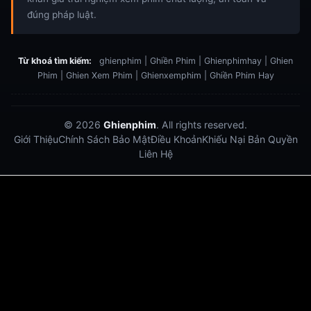
đúng pháp luật.
Từ khoá tìm kiếm:
ghienphim | Ghiền Phim | Ghienphimhay | Ghien
Phim | Ghien Xem Phim | Ghienxemphim | Ghiền Phim Hay
© 2026
Ghienphim
. All rights reserved.
Giới Thiệu
Chính Sách Bảo Mật
Điều Khoản
Khiếu Nại Bản Quyền
Liên Hệ
Dabet
debet
Hitclub
Lu88
Lu88
Xôi Lạc Trực Tiếp
Xoilac TV link
link xem trực tiếp bóng đá
bong da truc tiep
bongdatructuyen
ty so trực tuyến
https://hitclub-us.com/
https://hitclub33.net/