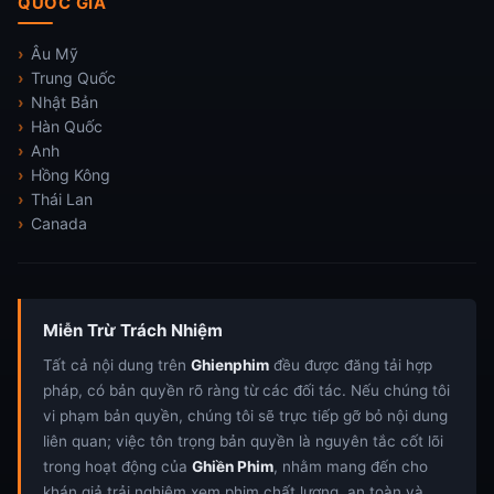
QUỐC GIA
Âu Mỹ
Trung Quốc
Nhật Bản
Hàn Quốc
Anh
Hồng Kông
Thái Lan
Canada
Miễn Trừ Trách Nhiệm
Tất cả nội dung trên
Ghienphim
đều được đăng tải hợp
pháp, có bản quyền rõ ràng từ các đối tác. Nếu chúng tôi
vi phạm bản quyền, chúng tôi sẽ trực tiếp gỡ bỏ nội dung
liên quan; việc tôn trọng bản quyền là nguyên tắc cốt lõi
trong hoạt động của
Ghiền Phim
, nhằm mang đến cho
khán giả trải nghiệm xem phim chất lượng, an toàn và