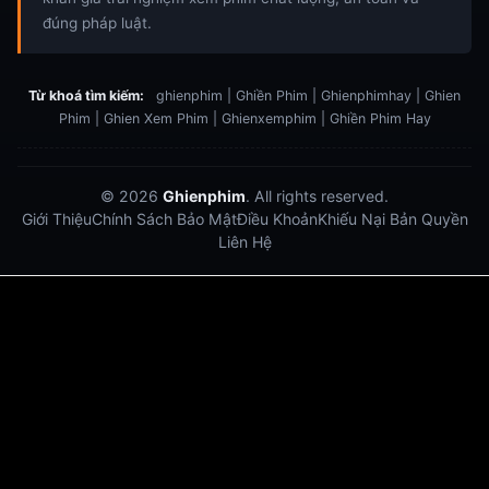
đúng pháp luật.
Từ khoá tìm kiếm:
ghienphim | Ghiền Phim | Ghienphimhay | Ghien
Phim | Ghien Xem Phim | Ghienxemphim | Ghiền Phim Hay
© 2026
Ghienphim
. All rights reserved.
Giới Thiệu
Chính Sách Bảo Mật
Điều Khoản
Khiếu Nại Bản Quyền
Liên Hệ
Dabet
debet
Hitclub
Lu88
Lu88
Xôi Lạc Trực Tiếp
Xoilac TV link
link xem trực tiếp bóng đá
bong da truc tiep
bongdatructuyen
ty so trực tuyến
https://hitclub-us.com/
https://hitclub33.net/