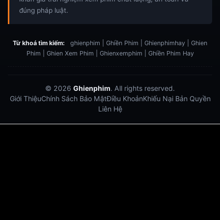
đúng pháp luật.
Từ khoá tìm kiếm:
ghienphim | Ghiền Phim | Ghienphimhay | Ghien
Phim | Ghien Xem Phim | Ghienxemphim | Ghiền Phim Hay
© 2026
Ghienphim
. All rights reserved.
Giới Thiệu
Chính Sách Bảo Mật
Điều Khoản
Khiếu Nại Bản Quyền
Liên Hệ
Dabet
debet
Hitclub
Lu88
Lu88
Xôi Lạc Trực Tiếp
Xoilac TV link
link xem trực tiếp bóng đá
bong da truc tiep
bongdatructuyen
ty so trực tuyến
https://hitclub-us.com/
https://hitclub33.net/