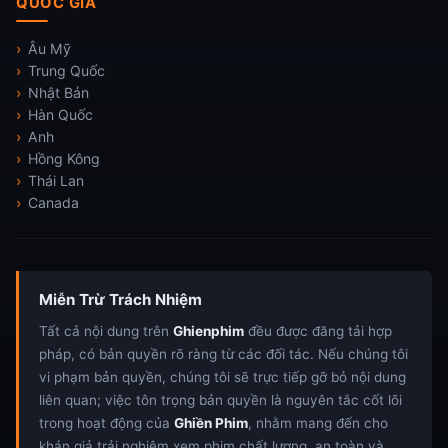
QUỐC GIA
Âu Mỹ
Trung Quốc
Nhật Bản
Hàn Quốc
Anh
Hồng Kông
Thái Lan
Canada
Miễn Trừ Trách Nhiệm
Tất cả nội dung trên
Ghienphim
đều được đăng tải hợp
pháp, có bản quyền rõ ràng từ các đối tác. Nếu chúng tôi
vi phạm bản quyền, chúng tôi sẽ trực tiếp gỡ bỏ nội dung
liên quan; việc tôn trọng bản quyền là nguyên tắc cốt lõi
trong hoạt động của
Ghiền Phim
, nhằm mang đến cho
khán giả trải nghiệm xem phim chất lượng, an toàn và