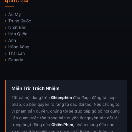
QUỐC GIA
Âu Mỹ
Trung Quốc
Nhật Bản
Hàn Quốc
Anh
Hồng Kông
Thái Lan
Canada
Miễn Trừ Trách Nhiệm
Tất cả nội dung trên
Ghienphim
đều được đăng tải hợp
pháp, có bản quyền rõ ràng từ các đối tác. Nếu chúng tôi
vi phạm bản quyền, chúng tôi sẽ trực tiếp gỡ bỏ nội dung
liên quan; việc tôn trọng bản quyền là nguyên tắc cốt lõi
trong hoạt động của
Ghiền Phim
, nhằm mang đến cho
khán giả trải nghiệm xem phim chất lượng, an toàn và