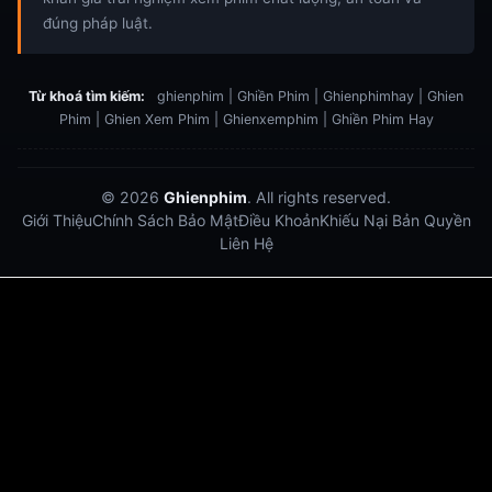
đúng pháp luật.
Từ khoá tìm kiếm:
ghienphim | Ghiền Phim | Ghienphimhay | Ghien
Phim | Ghien Xem Phim | Ghienxemphim | Ghiền Phim Hay
© 2026
Ghienphim
. All rights reserved.
Giới Thiệu
Chính Sách Bảo Mật
Điều Khoản
Khiếu Nại Bản Quyền
Liên Hệ
Dabet
debet
Hitclub
Lu88
Lu88
Xôi Lạc Trực Tiếp
Xoilac TV link
link xem trực tiếp bóng đá
bong da truc tiep
bongdatructuyen
ty so trực tuyến
https://hitclub-us.com/
https://hitclub33.net/